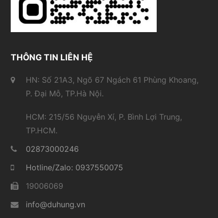
THÔNG TIN LIÊN HỆ
HN: Số 21A3, Ngõ 67 Ngách 61 Phùng Khoang,
P. Đại Mỗ, TP.Hà Nội.
HCM: 215/56 Nguyễn Xí, P. Bình Lợi Trung,
TP.HCM.
02873000246
Hotline/Zalo: 0937550075
19006069
info@duhung.vn