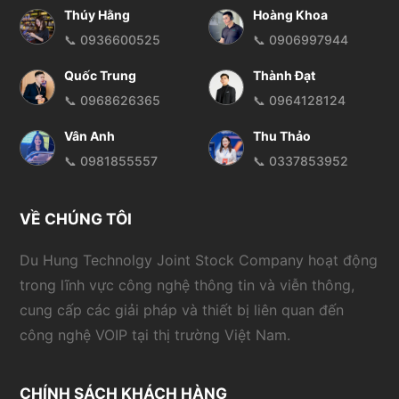
Thúy Hằng
Hoàng Khoa
📞 0936600525
📞 0906997944
Quốc Trung
Thành Đạt
📞 0968626365
📞 0964128124
Vân Anh
Thu Thảo
📞 0981855557
📞 0337853952
VỀ CHÚNG TÔI
Du Hung Technolgy Joint Stock Company hoạt động
trong lĩnh vực công nghệ thông tin và viễn thông,
cung cấp các giải pháp và thiết bị liên quan đến
công nghệ VOIP tại thị trường Việt Nam.
CHÍNH SÁCH KHÁCH HÀNG