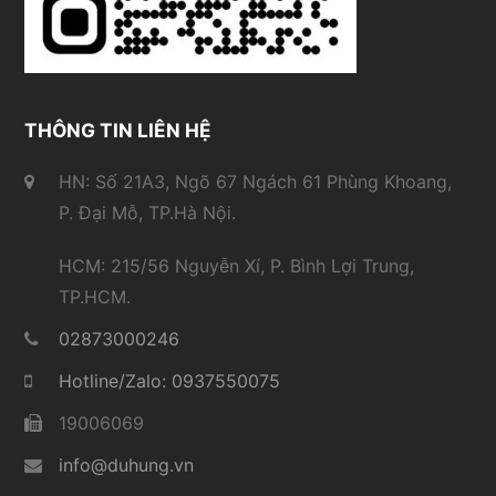
THÔNG TIN LIÊN HỆ
HN: Số 21A3, Ngõ 67 Ngách 61 Phùng Khoang,
P. Đại Mỗ, TP.Hà Nội.
HCM: 215/56 Nguyễn Xí, P. Bình Lợi Trung,
TP.HCM.
02873000246
Hotline/Zalo: 0937550075
19006069
info@duhung.vn