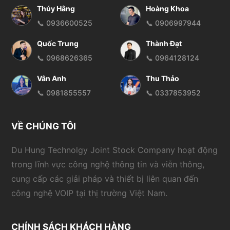
Thúy Hằng
Hoàng Khoa
📞 0936600525
📞 0906997944
Quốc Trung
Thành Đạt
📞 0968626365
📞 0964128124
Vân Anh
Thu Thảo
📞 0981855557
📞 0337853952
VỀ CHÚNG TÔI
Du Hung Technolgy Joint Stock Company hoạt động
trong lĩnh vực công nghệ thông tin và viễn thông,
cung cấp các giải pháp và thiết bị liên quan đến
công nghệ VOIP tại thị trường Việt Nam.
CHÍNH SÁCH KHÁCH HÀNG