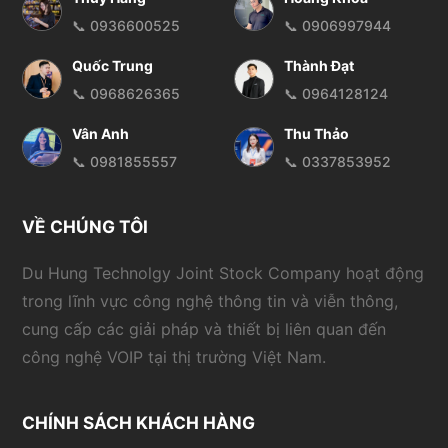
📞 0936600525
📞 0906997944
Quốc Trung
Thành Đạt
📞 0968626365
📞 0964128124
Vân Anh
Thu Thảo
📞 0981855557
📞 0337853952
VỀ CHÚNG TÔI
Du Hung Technolgy Joint Stock Company hoạt động
trong lĩnh vực công nghệ thông tin và viễn thông,
cung cấp các giải pháp và thiết bị liên quan đến
công nghệ VOIP tại thị trường Việt Nam.
CHÍNH SÁCH KHÁCH HÀNG