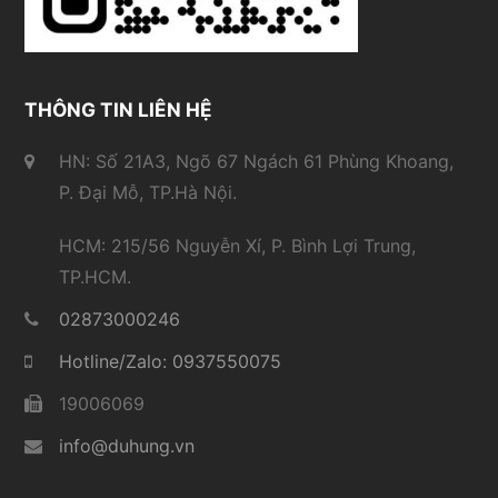
THÔNG TIN LIÊN HỆ
HN: Số 21A3, Ngõ 67 Ngách 61 Phùng Khoang,
P. Đại Mỗ, TP.Hà Nội.
HCM: 215/56 Nguyễn Xí, P. Bình Lợi Trung,
TP.HCM.
02873000246
Hotline/Zalo: 0937550075
19006069
info@duhung.vn