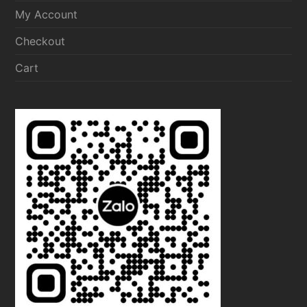
My Account
Checkout
Cart