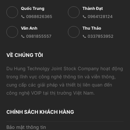
Quốc Trung
Thành Đạt
📞 0968626365
📞 0964128124
Vân Anh
Thu Thảo
📞 0981855557
📞 0337853952
VỀ CHÚNG TÔI
Du Hung Technolgy Joint Stock Company hoạt động
trong lĩnh vực công nghệ thông tin và viễn thông,
cung cấp các giải pháp và thiết bị liên quan đến
công nghệ VOIP tại thị trường Việt Nam.
CHÍNH SÁCH KHÁCH HÀNG
Bảo mật thông tin