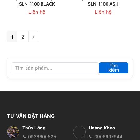
SLN-1100 BLACK
SLN-1100 ASH
Liên hệ
Liên hệ
1
2
Tìm
kiếm
TƯ VẤN ĐẶT HÀNG
Thúy Hằng
Hoàng Khoa
📞 0936600525
📞 0906997944