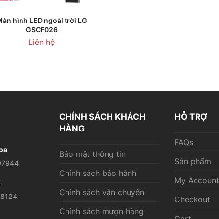
THÊM VÀO GIỎ HÀNG
àn hình LED ngoài trời LG
GSCF026
Liên hệ
CHÍNH SÁCH KHÁCH
HỖ TRỢ
HÀNG
FAQs
oa
Bảo mật thông tin
Sản phẩm
97944
Chính sách bảo hành
My Account
t
Chính sách vận chuyển
28124
Checkout
Chính sách mượn hàng
Cart