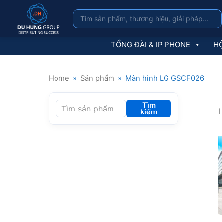
TỔNG ĐÀI & IP PHONE
HỘ
Home
»
Sản phẩm
»
Màn hình LG GSCF026
Tìm
H
kiếm