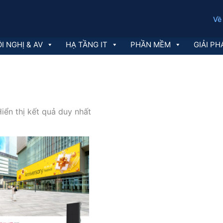
Về
I NGHỊ & AV
HẠ TẦNG IT
PHẦN MỀM
GIẢI PH
iển thị kết quả duy nhất