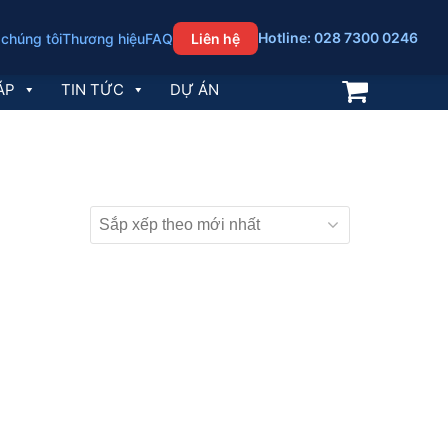
Hotline: 028 7300 0246
 chúng tôi
Thương hiệu
FAQ
Liên hệ
ÁP
TIN TỨC
DỰ ÁN