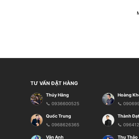
M
TƯ VẤN ĐẶT HÀNG
Thúy Hằng
Hoàng Kh
📞 0936600525
📞 09069
Quốc Trung
Thành Đạ
📞 0968626365
📞 09641
Vân Anh
Thu Thảo