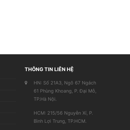
THÔNG TIN LIÊN HỆ
HN: Số 21A3, Ngõ 67 Ngách
61 Phùng Khoang, P. Đại Mỗ,
TP.Hà Nội.
HCM: 215/56 Nguyễn Xí, P.
Bình Lợi Trung, TP.HCM.