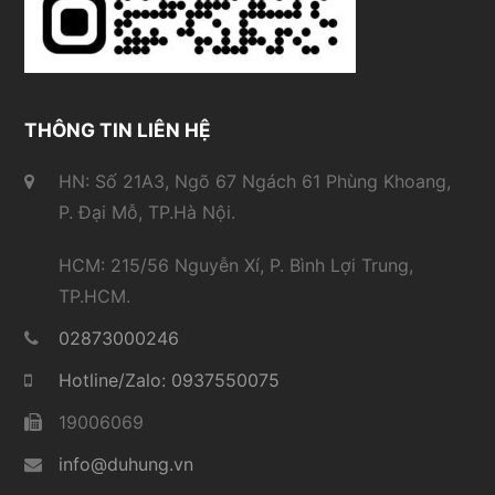
THÔNG TIN LIÊN HỆ
HN: Số 21A3, Ngõ 67 Ngách 61 Phùng Khoang,
P. Đại Mỗ, TP.Hà Nội.
HCM: 215/56 Nguyễn Xí, P. Bình Lợi Trung,
TP.HCM.
02873000246
Hotline/Zalo: 0937550075
19006069
info@duhung.vn