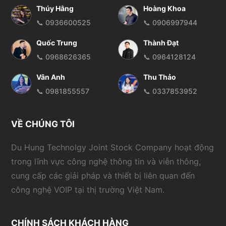
Thúy Hằng
Hoàng Khoa
📞 0936600525
📞 0906997944
Quốc Trung
Thành Đạt
📞 0968626365
📞 0964128124
Vân Anh
Thu Thảo
📞 0981855557
📞 0337853952
VỀ CHÚNG TÔI
Du Hung Technolgy Joint Stock Company hoạt động
trong lĩnh vực công nghệ thông tin và viễn thông,
cung cấp các giải pháp và thiết bị liên quan đến
công nghệ VOIP tại thị trường Việt Nam.
CHÍNH SÁCH KHÁCH HÀNG