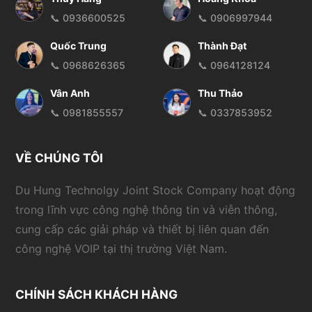
📞 0936600525
📞 0906997944
Quốc Trung
Thành Đạt
📞 0968626365
📞 0964128124
Vân Anh
Thu Thảo
📞 0981855557
📞 0337853952
VỀ CHÚNG TÔI
Du Hung Technolgy Joint Stock Company hoạt động
trong lĩnh vực công nghệ thông tin và viễn thông,
cung cấp các giải pháp và thiết bị liên quan đến
công nghệ VOIP tại thị trường Việt Nam.
CHÍNH SÁCH KHÁCH HÀNG