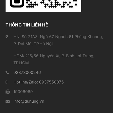
THÔNG TIN LIÊN HỆ
HN: Số 21A3, Ngõ 67 Ngách 61 Phùng Khoang,
P. Đại Mỗ, TP.Hà Nội.
HCM: 215/56 Nguyễn Xí, P. Bình Lợi Trung,
TP.HCM.
02873000246
Hotline/Zalo: 0937550075
19006069
info@duhung.vn