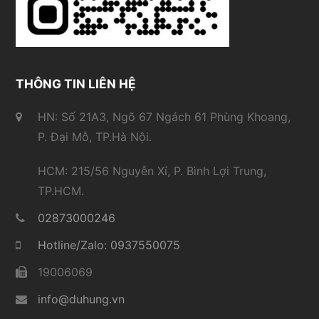
THÔNG TIN LIÊN HỆ
HN: Số 21A3, Ngõ 67 Ngách 61 Phùng Khoang,
P. Đại Mỗ, TP.Hà Nội.
HCM: 215/56 Nguyễn Xí, P. Bình Lợi Trung,
TP.HCM.
02873000246
Hotline/Zalo: 0937550075
19006069
info@duhung.vn