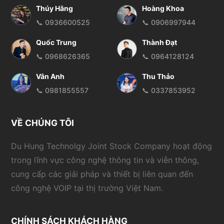
Thúy Hằng
Hoàng Khoa
📞 0936600525
📞 0906997944
Quốc Trung
Thành Đạt
📞 0968626365
📞 0964128124
Vân Anh
Thu Thảo
📞 0981855557
📞 0337853952
VỀ CHÚNG TÔI
Du Hung Technolgy Joint Stock Company hoạt động
trong lĩnh vực công nghệ thông tin và viễn thông,
cung cấp các giải pháp và thiết bị liên quan đến
công nghệ VOIP tại thị trường Việt Nam.
CHÍNH SÁCH KHÁCH HÀNG