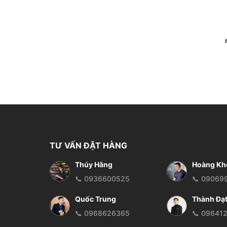
TƯ VẤN ĐẶT HÀNG
Thúy Hằng
Hoàng Kh
📞 0936600525
📞 09069
Quốc Trung
Thành Đạ
📞 0968626365
📞 09641