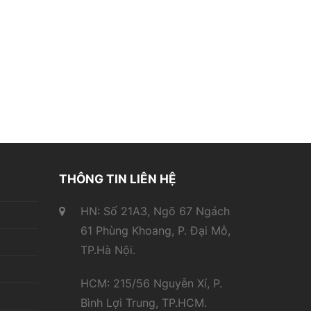
THÔNG TIN LIÊN HỆ
HN: Số 21A3, Ngõ 67 Ngách
61 Phùng Khoang, P. Đại Mỗ,
TP.Hà Nội.
HCM: 215/56 Nguyễn Xí, P.
Bình Lợi Trung, TP.HCM.