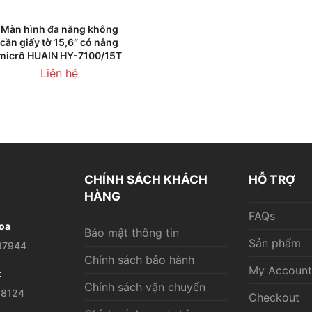
THÊM VÀO GIỎ HÀNG
Màn hình đa năng không
cần giấy tờ 15,6″ có nâng
micrô HUAIN HY-7100/15T
Liên hệ
CHÍNH SÁCH KHÁCH
HỖ TRỢ
HÀNG
FAQs
oa
Bảo mật thông tin
Sản phẩm
97944
Chính sách bảo hành
My Account
t
Chính sách vận chuyển
28124
Checkout