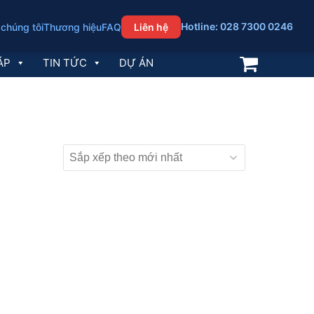
Hotline: 028 7300 0246
 chúng tôi
Thương hiệu
FAQ
Liên hệ
ÁP
TIN TỨC
DỰ ÁN