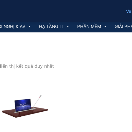
Về
I NGHỊ & AV
HẠ TẦNG IT
PHẦN MỀM
GIẢI PH
iển thị kết quả duy nhất