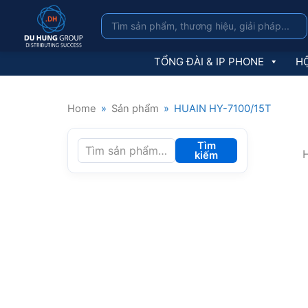
TỔNG ĐÀI & IP PHONE
HỘ
Home
»
Sản phẩm
»
HUAIN HY-7100/15T
Tìm
H
kiếm