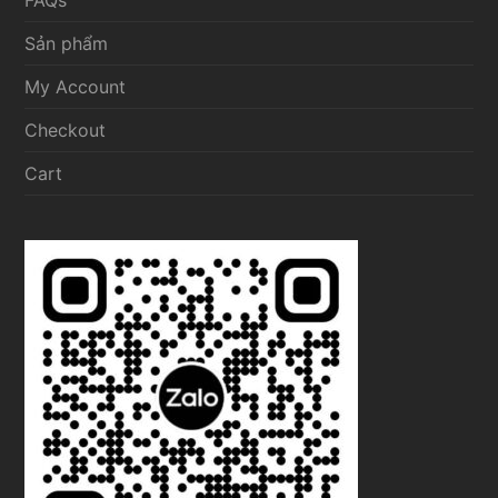
FAQs
Sản phẩm
My Account
Checkout
Cart