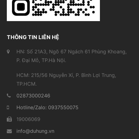
THÔNG TIN LIÊN HỆ
HN: Số 21A3, Ngõ 67 Ngách 61 Phùng Khoang,
P. Đại Mỗ, TP.Hà Nội.
HCM: 215/56 Nguyễn Xí, P. Bình Lợi Trung,
TP.HCM.
02873000246
Hotline/Zalo: 0937550075
19006069
info@duhung.vn