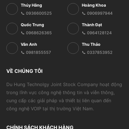
Thúy Hằng
Hoàng Khoa
📞 0936600525
📞 0906997944
Quốc Trung
Thành Đạt
📞 0968626365
📞 0964128124
Vân Anh
Thu Thảo
📞 0981855557
📞 0337853952
VỀ CHÚNG TÔI
Du Hung Technolgy Joint Stock Company hoạt động
trong lĩnh vực công nghệ thông tin và viễn thông,
cung cấp các giải pháp và thiết bị liên quan đến
công nghệ VOIP tại thị trường Việt Nam.
CHÍNH SÁCH KHÁCH HÀNG