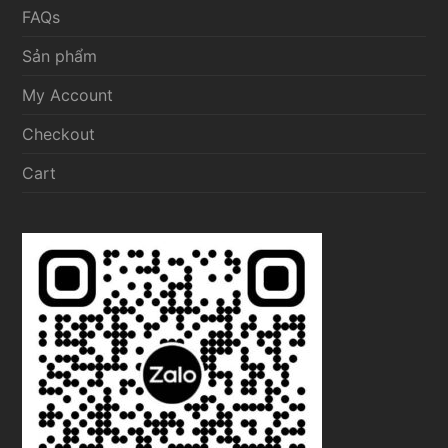
FAQs
Sản phẩm
My Account
Checkout
Cart