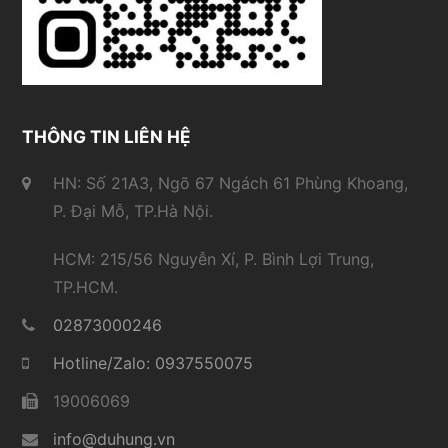
THÔNG TIN LIÊN HỆ
HN: Số 21A3, Ngõ 67 Ngách 61 Phùng Khoang,
P. Đại Mỗ, TP.Hà Nội.
HCM: 215/56 Nguyễn Xí, P. Bình Lợi Trung,
TP.HCM.
02873000246
Hotline/Zalo: 0937550075
19006069
info@duhung.vn