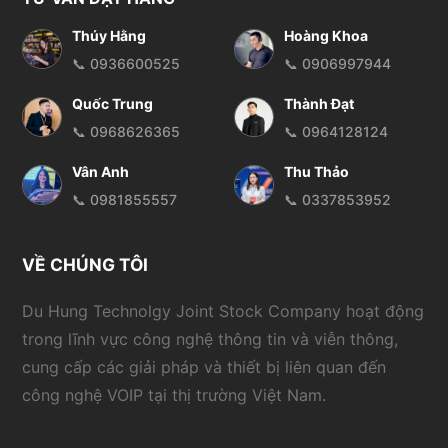
Thúy Hằng
Hoàng Khoa
📞 0936600525
📞 0906997944
Quốc Trung
Thành Đạt
📞 0968626365
📞 0964128124
Vân Anh
Thu Thảo
📞 0981855557
📞 0337853952
VỀ CHÚNG TÔI
Du Hung Technolgy Joint Stock Company hoạt động
trong lĩnh vực công nghệ thông tin và viễn thông,
cung cấp các giải pháp và thiết bị liên quan đến
công nghệ VOIP tại thị trường Việt Nam.