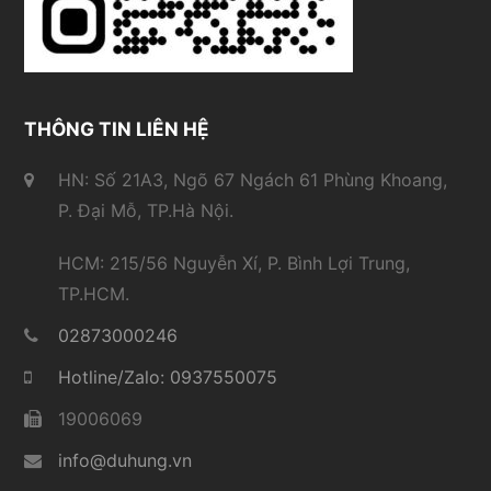
THÔNG TIN LIÊN HỆ
HN: Số 21A3, Ngõ 67 Ngách 61 Phùng Khoang,
P. Đại Mỗ, TP.Hà Nội.
HCM: 215/56 Nguyễn Xí, P. Bình Lợi Trung,
TP.HCM.
02873000246
Hotline/Zalo: 0937550075
19006069
info@duhung.vn