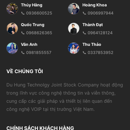
Thúy Hằng
Hoàng Khoa
📞 0936600525
📞 0906997944
Quốc Trung
Thành Đạt
📞 0968626365
📞 0964128124
Vân Anh
Thu Thảo
📞 0981855557
📞 0337853952
VỀ CHÚNG TÔI
Du Hung Technolgy Joint Stock Company hoạt động
trong lĩnh vực công nghệ thông tin và viễn thông,
cung cấp các giải pháp và thiết bị liên quan đến
công nghệ VOIP tại thị trường Việt Nam.
CHÍNH SÁCH KHÁCH HÀNG