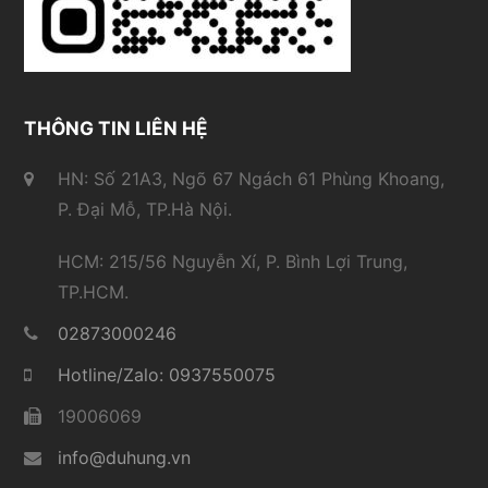
THÔNG TIN LIÊN HỆ
HN: Số 21A3, Ngõ 67 Ngách 61 Phùng Khoang,
P. Đại Mỗ, TP.Hà Nội.
HCM: 215/56 Nguyễn Xí, P. Bình Lợi Trung,
TP.HCM.
02873000246
Hotline/Zalo: 0937550075
19006069
info@duhung.vn