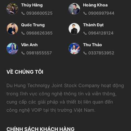
Thúy Hằng
Hoàng Khoa
📞 0936600525
📞 0906997944
Quốc Trung
Thành Đạt
📞 0968626365
📞 0964128124
Vân Anh
Thu Thảo
📞 0981855557
📞 0337853952
VỀ CHÚNG TÔI
Du Hung Technolgy Joint Stock Company hoạt động
trong lĩnh vực công nghệ thông tin và viễn thông,
cung cấp các giải pháp và thiết bị liên quan đến
công nghệ VOIP tại thị trường Việt Nam.
CHÍNH SÁCH KHÁCH HÀNG