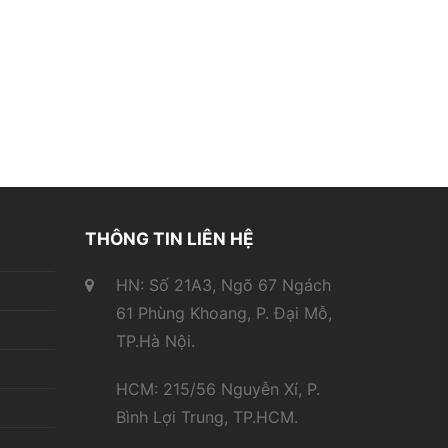
THÔNG TIN LIÊN HỆ
HN: Số 21A3, Ngõ 67 Ngách
61 Phùng Khoang, P. Đại Mỗ,
TP.Hà Nội.
HCM: 215/56 Nguyễn Xí, P.
Bình Lợi Trung, TP.HCM.