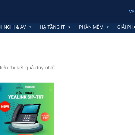
Về
I NGHỊ & AV
HẠ TẦNG IT
PHẦN MỀM
GIẢI PH
iển thị kết quả duy nhất