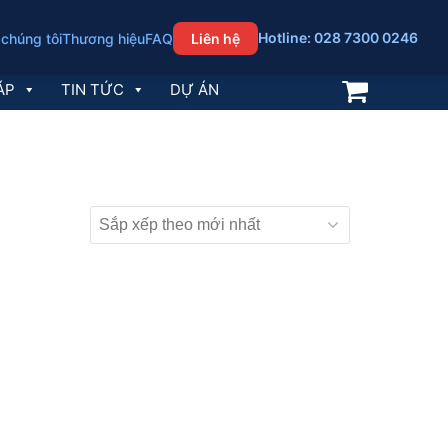
Hotline: 028 7300 0246
 chúng tôi
Thương hiệu
FAQ
Liên hệ
ÁP
TIN TỨC
DỰ ÁN