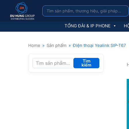
TỔNG ĐÀI & IP PHONE
HỘ
Home
»
Sản phẩm
»
Điện thoại Yealink SIP-T67
Tìm
H
kiếm