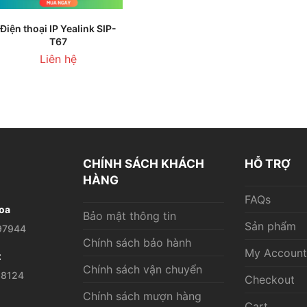
THÊM VÀO GIỎ HÀNG
Điện thoại IP Yealink SIP-
T67
Liên hệ
CHÍNH SÁCH KHÁCH
HỖ TRỢ
HÀNG
FAQs
oa
Bảo mật thông tin
Sản phẩm
97944
Chính sách bảo hành
My Account
t
Chính sách vận chuyển
28124
Checkout
Chính sách mượn hàng
Cart