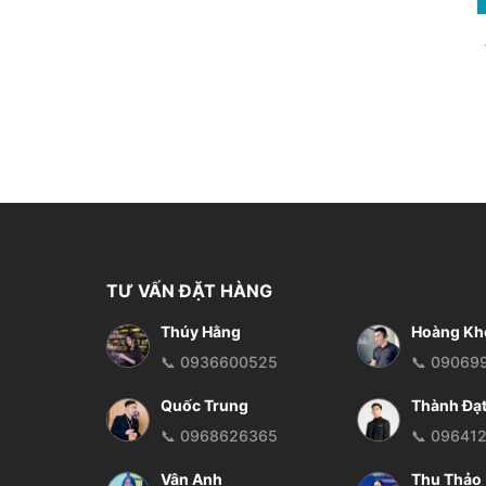
TƯ VẤN ĐẶT HÀNG
Thúy Hằng
Hoàng Kh
📞 0936600525
📞 09069
Quốc Trung
Thành Đạ
📞 0968626365
📞 09641
Vân Anh
Thu Thảo