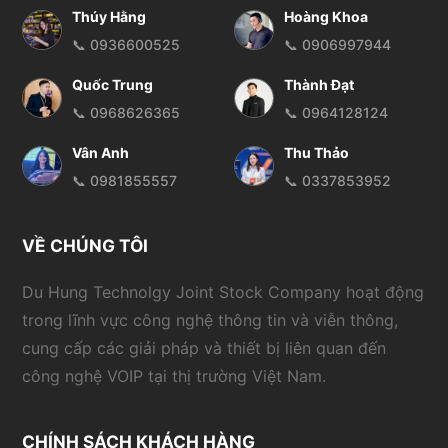
Thúy Hằng
Hoàng Khoa
📞 0936600525
📞 0906997944
Quốc Trung
Thành Đạt
📞 0968626365
📞 0964128124
Vân Anh
Thu Thảo
📞 0981855557
📞 0337853952
VỀ CHÚNG TÔI
Du Hung Technolgy Joint Stock Company hoạt động
trong lĩnh vực công nghệ thông tin và viễn thông,
cung cấp các giải pháp và thiết bị liên quan đến
công nghệ VOIP tại thị trường Việt Nam.
CHÍNH SÁCH KHÁCH HÀNG