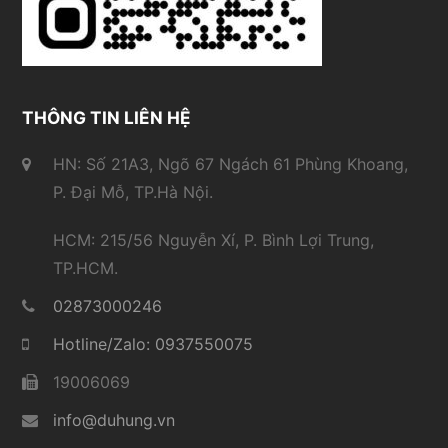
THÔNG TIN LIÊN HỆ
HN: Số 21A3, Ngõ 67 Ngách 61 Phùng Khoang,
P. Đại Mỗ, TP.Hà Nội.
HCM: 215/56 Nguyễn Xí, P. Bình Lợi Trung,
TP.HCM.
02873000246
Hotline/Zalo: 0937550075
19006069
info@duhung.vn