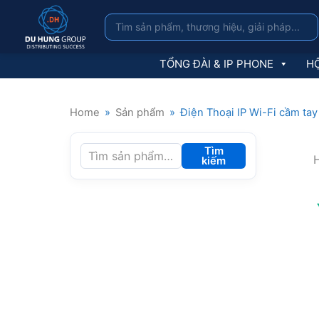
TỔNG ĐÀI & IP PHONE
HỘ
Home
»
Sản phẩm
»
Điện Thoại IP Wi-Fi cầm tay
Tìm
H
kiếm