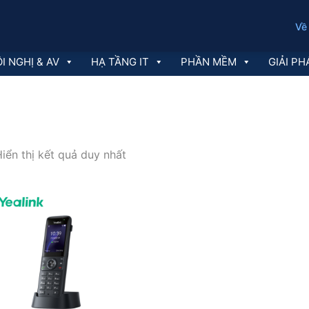
Về
I NGHỊ & AV
HẠ TẦNG IT
PHẦN MỀM
GIẢI PH
iển thị kết quả duy nhất