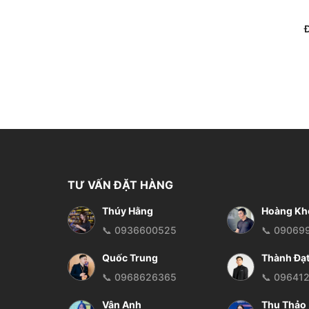
Đ
TƯ VẤN ĐẶT HÀNG
Thúy Hằng
Hoàng Kh
📞 0936600525
📞 09069
Quốc Trung
Thành Đạ
📞 0968626365
📞 09641
Vân Anh
Thu Thảo