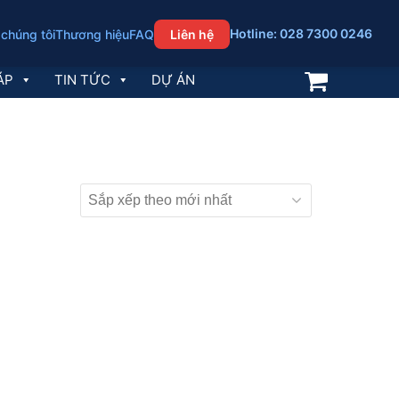
Hotline: 028 7300 0246
 chúng tôi
Thương hiệu
FAQ
Liên hệ
ÁP
TIN TỨC
DỰ ÁN