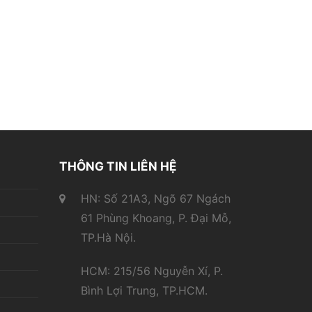
THÔNG TIN LIÊN HỆ
HN: Số 21A3, Ngõ 67 Ngách
61 Phùng Khoang, P. Đại Mỗ,
TP.Hà Nội.
HCM: 215/56 Nguyễn Xí, P.
Bình Lợi Trung, TP.HCM.