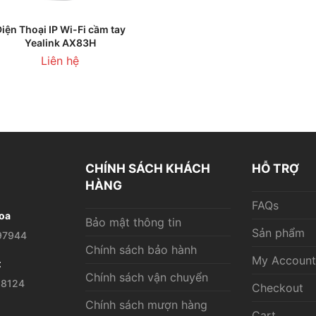
THÊM VÀO GIỎ HÀNG
iện Thoại IP Wi-Fi cầm tay
Yealink AX83H
Liên hệ
CHÍNH SÁCH KHÁCH
HỖ TRỢ
HÀNG
FAQs
oa
Bảo mật thông tin
Sản phẩm
97944
Chính sách bảo hành
My Account
t
Chính sách vận chuyển
28124
Checkout
Chính sách mượn hàng
Cart