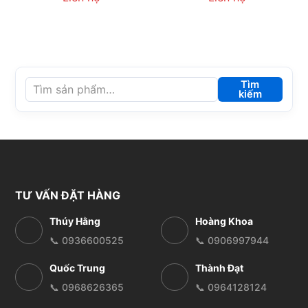
Tìm
kiếm
TƯ VẤN ĐẶT HÀNG
Thúy Hằng
Hoàng Khoa
📞 0936600525
📞 0906997944
Quốc Trung
Thành Đạt
📞 0968626365
📞 0964128124