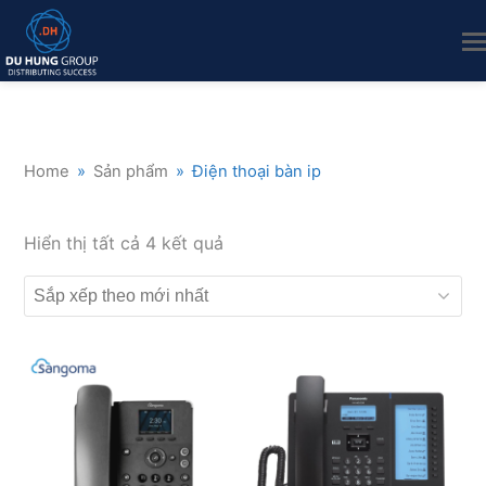
Home
»
Sản phẩm
»
Điện thoại bàn ip
Đã
Hiển thị tất cả 4 kết quả
sắp
xếp
theo
mới
nhất