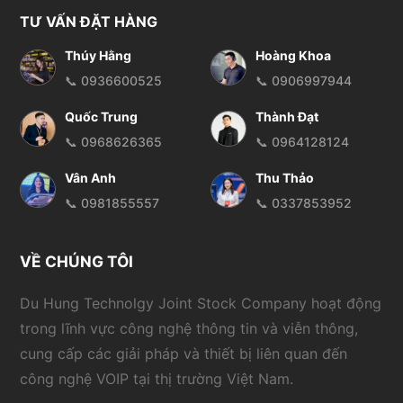
TƯ VẤN ĐẶT HÀNG
Thúy Hằng
Hoàng Khoa
📞 0936600525
📞 0906997944
Quốc Trung
Thành Đạt
📞 0968626365
📞 0964128124
Vân Anh
Thu Thảo
📞 0981855557
📞 0337853952
VỀ CHÚNG TÔI
Du Hung Technolgy Joint Stock Company hoạt động
trong lĩnh vực công nghệ thông tin và viễn thông,
cung cấp các giải pháp và thiết bị liên quan đến
công nghệ VOIP tại thị trường Việt Nam.