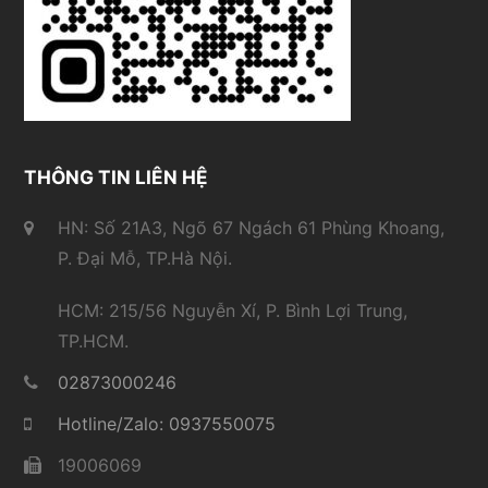
THÔNG TIN LIÊN HỆ
HN: Số 21A3, Ngõ 67 Ngách 61 Phùng Khoang,
P. Đại Mỗ, TP.Hà Nội.
HCM: 215/56 Nguyễn Xí, P. Bình Lợi Trung,
TP.HCM.
02873000246
Hotline/Zalo: 0937550075
19006069