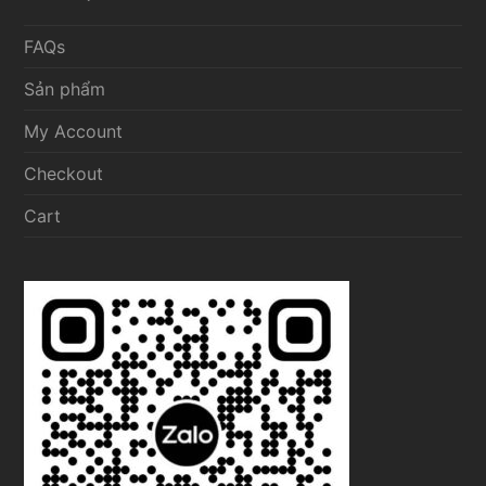
FAQs
Sản phẩm
My Account
Checkout
Cart