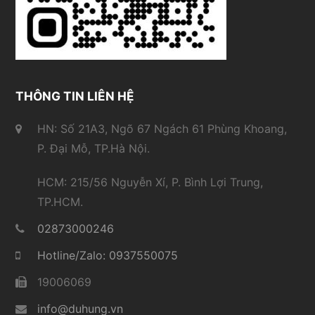
THÔNG TIN LIÊN HỆ
HN: Số 21A3, Ngõ 67 Ngách 61 Phùng Khoang,
P. Đại Mỗ, TP.Hà Nội.
HCM: 215/56 Nguyễn Xí, P. Bình Lợi Trung,
TP.HCM.
02873000246
Hotline/Zalo: 0937550075
19006069
info@duhung.vn