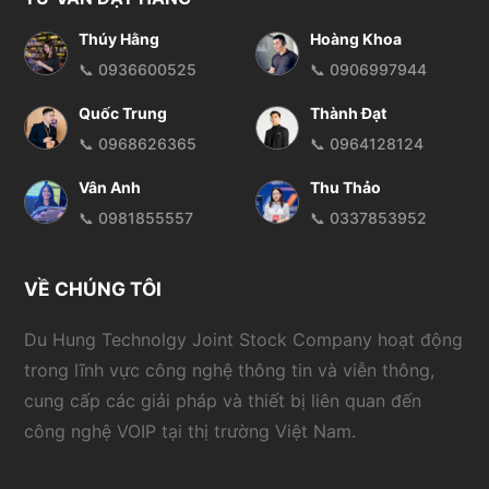
Thúy Hằng
Hoàng Khoa
📞 0936600525
📞 0906997944
Quốc Trung
Thành Đạt
📞 0968626365
📞 0964128124
Vân Anh
Thu Thảo
📞 0981855557
📞 0337853952
VỀ CHÚNG TÔI
Du Hung Technolgy Joint Stock Company hoạt động
trong lĩnh vực công nghệ thông tin và viễn thông,
cung cấp các giải pháp và thiết bị liên quan đến
công nghệ VOIP tại thị trường Việt Nam.