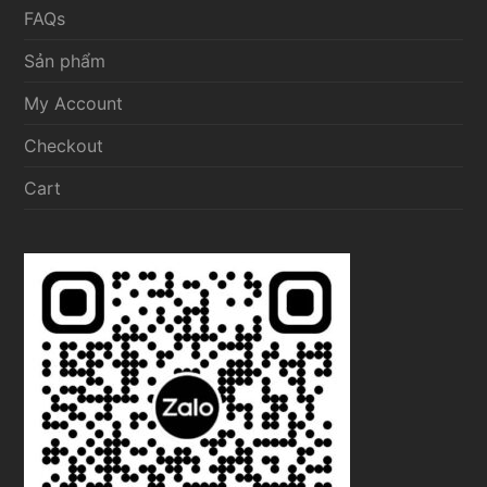
FAQs
Sản phẩm
My Account
Checkout
Cart