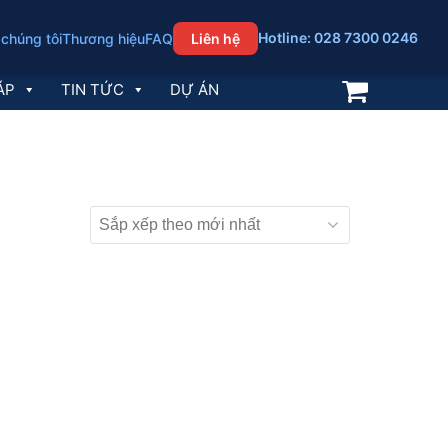
Hotline: 028 7300 0246
 chúng tôi
Thương hiệu
FAQ
Liên hệ
ÁP
TIN TỨC
DỰ ÁN