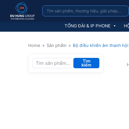
TỔNG ĐÀI & IP PHONE
HỘ
Home
»
Sản phẩm
»
Bộ điều khiển âm thanh hội
Tìm
H
kiếm