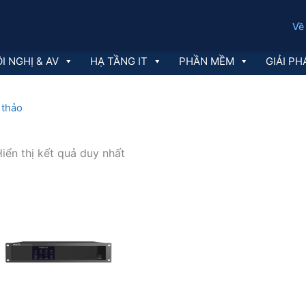
Về
I NGHỊ & AV
HẠ TẦNG IT
PHẦN MỀM
GIẢI PH
 thảo
iển thị kết quả duy nhất