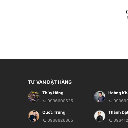
TƯ VẤN ĐẶT HÀNG
Thúy Hằng
Hoàng Kh
📞 0936600525
📞 09069
Quốc Trung
Thành Đạ
📞 0968626365
📞 09641