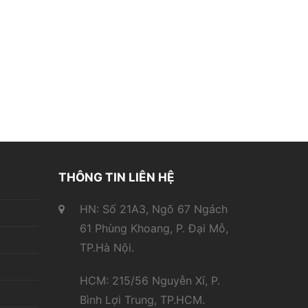
THÔNG TIN LIÊN HỆ
HN: Số 21A3, Ngõ 67 Ngách
61 Phùng Khoang, P. Đại Mỗ,
TP.Hà Nội.
HCM: 215/56 Nguyễn Xí, P.
Bình Lợi Trung, TP.HCM.