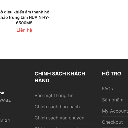
THÊM VÀO GIỎ HÀNG
Bộ điều khiển âm thanh hội
thảo trung tâm HUAIN HY-
6500M5
Liên hệ
CHÍNH SÁCH KHÁCH
HỖ TRỢ
HÀNG
FAQs
oa
Bảo mật thông tin
Sản phẩm
97944
Chính sách bảo hành
My Account
t
Chính sách vận chuyển
28124
Checkout