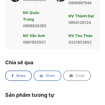
0906997944
NV Quốc
NV Thành Đạt
Trung
0964128124
0968626365
NV Vân Anh
NV Thu Thảo
0981855557
0337853952
Chia sẽ qua
Share
Share
Email
Sản phẩm tương tự