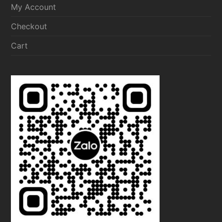
My Account
Checkout
Cart