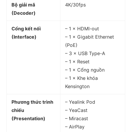
Bộ giải mã
4K/30fps
(Decoder)
Cổng kết nối
– 1 × HDMI-out
(Interface)
– 1 × Gigabit Ethernet
(PoE)
– 3 × USB Type-A
– 1 × Reset
– 1 × Cổng nguồn
– 1 × Khe khóa
Kensington
Phương thức trình
– Yealink Pod
chiếu
– YeaCast
(Presentation)
– Miracast
– AirPlay