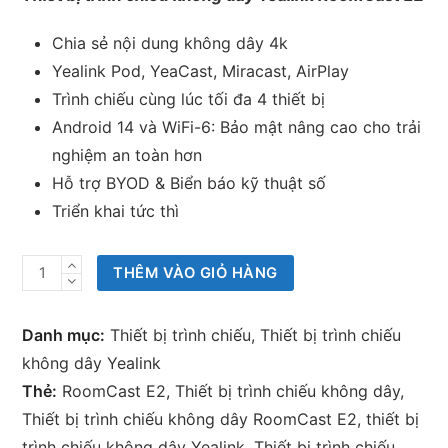
Chia sẻ nội dung không dây 4k
Yealink Pod, YeaCast, Miracast, AirPlay
Trình chiếu cùng lúc tối đa 4 thiết bị
Android 14 và WiFi-6: Bảo mật nâng cao cho trải
nghiệm an toàn hơn
Hỗ trợ BYOD & Biển báo kỹ thuật số
Triển khai tức thì
Thiết
THÊM VÀO GIỎ HÀNG
bị
trình
Danh mục:
Thiết bị trình chiếu
,
Thiết bị trình chiếu
chiếu
không dây Yealink
không
Thẻ:
RoomCast E2
,
Thiết bị trình chiếu không dây
,
dây
Thiết bị trình chiếu không dây RoomCast E2
,
thiết bị
Yealink
trình chiếu không dây Yealink
,
Thiết bị trình chiếu