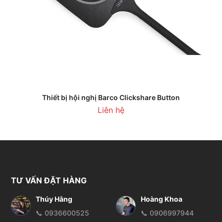
Thiết bị hội nghị Barco Clickshare Button
Liên hệ
TƯ VẤN ĐẶT HÀNG
Thúy Hằng
Hoàng Khoa
📞 0936600525
📞 0906997944