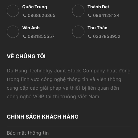
Quốc Trung
Thành Đạt
📞 0968626365
📞 0964128124
Vân Anh
Thu Thảo
📞 0981855557
📞 0337853952
VỀ CHÚNG TÔI
Du Hung Technolgy Joint Stock Company hoạt động
trong lĩnh vực công nghệ thông tin và viễn thông,
cung cấp các giải pháp và thiết bị liên quan đến
công nghệ VOIP tại thị trường Việt Nam.
CHÍNH SÁCH KHÁCH HÀNG
Bảo mật thông tin