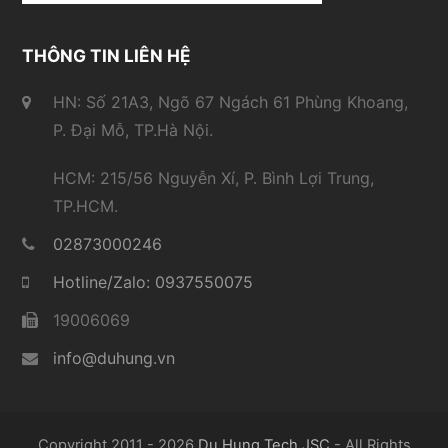
THÔNG TIN LIÊN HỆ
HN: Số 21A3, Ngõ 67 Ngách 61 Phùng Khoang,
P. Đại Mỗ, TP.Hà Nội.
HCM: 215/56 Nguyễn Xí, P. Bình Lợi Trung,
TP.HCM.
02873000246
Hotline/Zalo: 0937550075
19006069
info@duhung.vn
Copyright 2011 - 2026
Du Hung Tech JSC
- All Rights