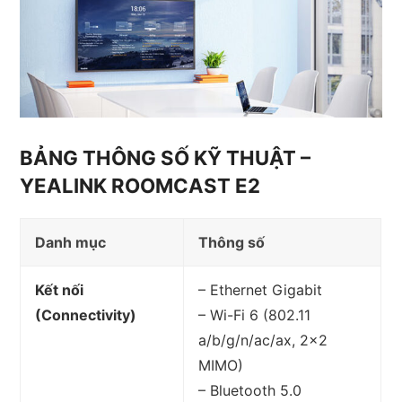
BẢNG THÔNG SỐ KỸ THUẬT –
YEALINK ROOMCAST E2
Danh mục
Thông số
Kết nối
– Ethernet Gigabit
(Connectivity)
– Wi-Fi 6 (802.11
a/b/g/n/ac/ax, 2×2
MIMO)
– Bluetooth 5.0