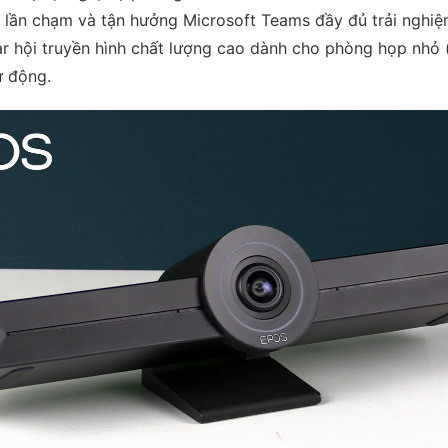
lượng
 lần chạm và tận hưởng Microsoft Teams đầy đủ trải nghiệm
ar hội truyền hình chất lượng cao dành cho phòng họp nhỏ 
ự động.