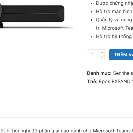
Được chứng nhậ
Hỗ trợ màn hình
Quản lý và cung
trị Microsoft Te
Hỗ trợ hệ thống
Thiết
THÊM V
bị
hội
Danh mục:
Sennheis
nghị
Thẻ:
Epos EXPAND V
Epos
EXPAND
Vision
3T
Core
số
iết bị hội nghị độ phân giải cao dành cho Microsoft Team