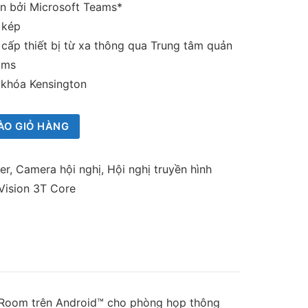
n bởi Microsoft Teams*
 kép
 cấp thiết bị từ xa thông qua Trung tâm quản
ams
 khóa Kensington
ÀO GIỎ HÀNG
er
,
Camera hội nghị
,
Hội nghị truyền hình
ision 3T Core
s Room trên Android™ cho phòng họp thông