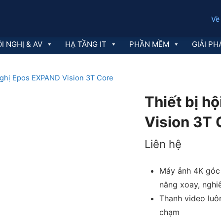
Về
I NGHỊ & AV
HẠ TẦNG IT
PHẦN MỀM
GIẢI PH
 nghị Epos EXPAND Vision 3T Core
Thiết bị h
Vision 3T 
Liên hệ
Máy ảnh 4K góc 
năng xoay, nghi
Thanh video luô
chạm