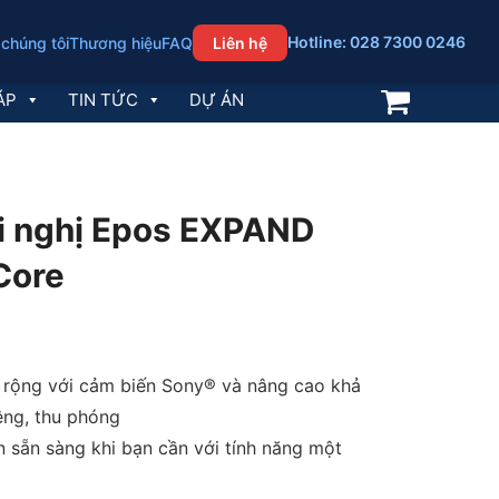
Hotline: 028 7300 0246
 chúng tôi
Thương hiệu
FAQ
Liên hệ
ÁP
TIN TỨC
DỰ ÁN
ội nghị Epos EXPAND
Core
rộng với cảm biến Sony® và nâng cao khả
êng, thu phóng
n sẵn sàng khi bạn cần với tính năng một