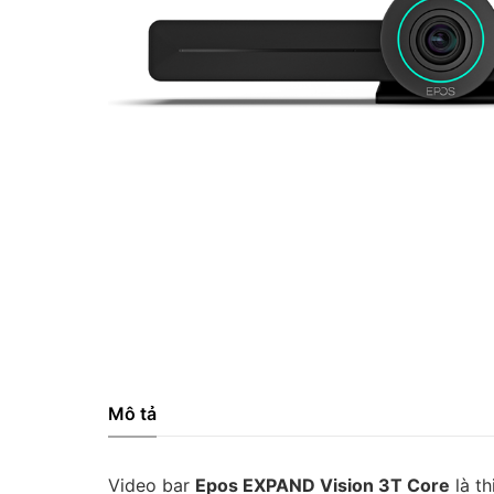
Mô tả
Video bar
Epos EXPAND Vision 3T Core
là th