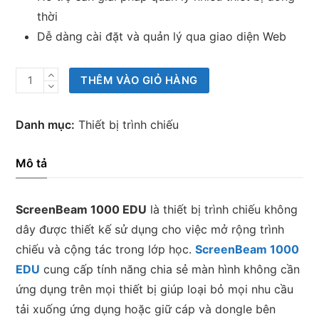
thời
Dễ dàng cài đặt và quản lý qua giao diện Web
Thiết
THÊM VÀO GIỎ HÀNG
bị
chia
Danh mục:
Thiết bị trình chiếu
sẻ
không
Mô tả
dây
ScreenBeam
ScreenBeam 1000 EDU
là thiết bị trình chiếu không
1000
dây được thiết kế sử dụng cho việc mở rộng trình
EDU
chiếu và cộng tác trong lớp học.
ScreenBeam 1000
số
EDU
cung cấp tính năng chia sẻ màn hình không cần
lượng
ứng dụng trên mọi thiết bị giúp loại bỏ mọi nhu cầu
tải xuống ứng dụng hoặc giữ cáp và dongle bên