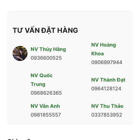
TƯ VẤN ĐẶT HÀNG
NV Hoàng
NV Thúy Hằng
Khoa
0936600525
0906997944
NV Quốc
NV Thành Đạt
Trung
0964128124
0968626365
NV Vân Anh
NV Thu Thảo
0981855557
0337853952