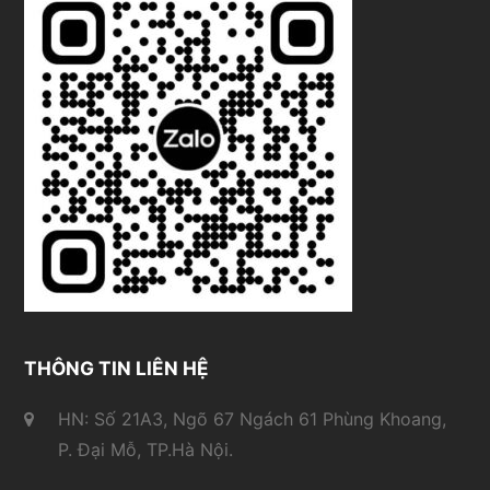
THÔNG TIN LIÊN HỆ
HN: Số 21A3, Ngõ 67 Ngách 61 Phùng Khoang,
P. Đại Mỗ, TP.Hà Nội.