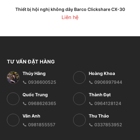
Thiết bị hội nghị không dây Barco Clickshare CX-30
Liên hệ
TƯ VẤN ĐẶT HÀNG
Thúy Hằng
Hoàng Khoa
📞 0936600525
📞 0906997944
Quốc Trung
Thành Đạt
📞 0968626365
📞 0964128124
Vân Anh
Thu Thảo
📞 0981855557
📞 0337853952