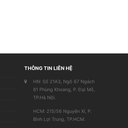
THÔNG TIN LIÊN HỆ
HN: Số 21A3, Ngõ 67 Ngách
61 Phùng Khoang, P. Đại Mỗ,
TP.Hà Nội.
HCM: 215/56 Nguyễn Xí, P.
Bình Lợi Trung, TP.HCM.