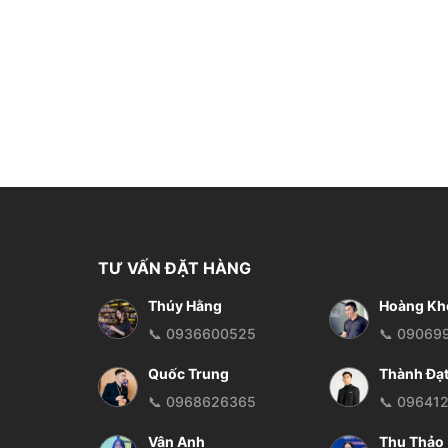
TƯ VẤN ĐẶT HÀNG
Thúy Hằng
Hoàng Kh
📞 0936600525
📞 09069
Quốc Trung
Thành Đạ
📞 0968626365
📞 09641
Vân Anh
Thu Thảo