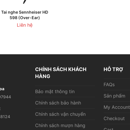
THÊM VÀO GIỎ HÀNG
Tai nghe Sennheiser HD
598 (Over-Ear)
Liên hệ
CHÍNH SÁCH KHÁCH
HỖ TRỢ
HÀNG
FAQs
oa
Bảo mật thông tin
Sản phẩm
97944
Chính sách bảo hành
My Account
t
Chính sách vận chuyển
28124
Checkout
Chính sách mượn hàng
Cart