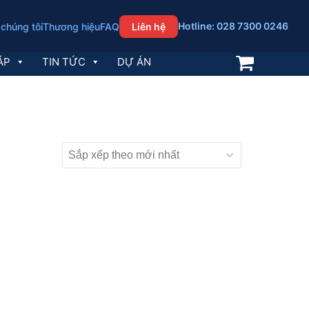
Hotline: 028 7300 0246
 chúng tôi
Thương hiệu
FAQ
Liên hệ
ÁP
TIN TỨC
DỰ ÁN