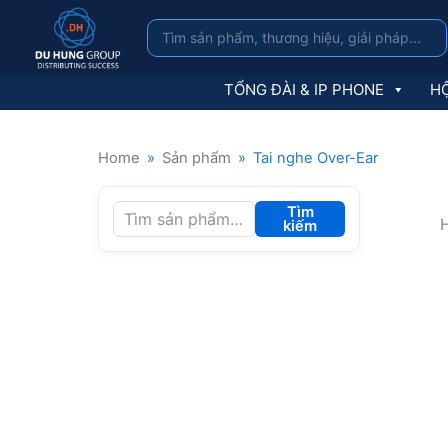
TỔNG ĐÀI & IP PHONE
HỘ
Home
»
Sản phẩm
»
Tai nghe Over-Ear
Tìm
H
kiếm