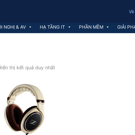
Về
I NGHỊ & AV
HẠ TẦNG IT
PHẦN MỀM
GIẢI PH
iển thị kết quả duy nhất