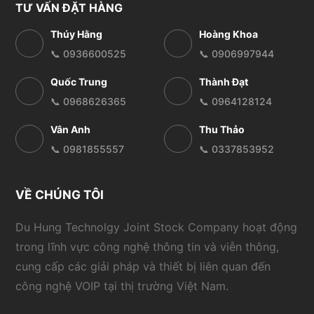
TƯ VẤN ĐẶT HÀNG
Thúy Hằng
Hoàng Khoa
📞 0936600525
📞 0906997944
Quốc Trung
Thành Đạt
📞 0968626365
📞 0964128124
Vân Anh
Thu Thảo
📞 0981855557
📞 0337853952
VỀ CHÚNG TÔI
Du Hung Technolgy Joint Stock Company hoạt động
trong lĩnh vực công nghệ thông tin và viễn thông,
cung cấp các giải pháp và thiết bị liên quan đến
công nghệ VOIP tại thị trường Việt Nam.