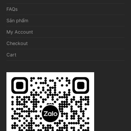
FAQs
Sản phẩm
My Account
Checkout
Cart