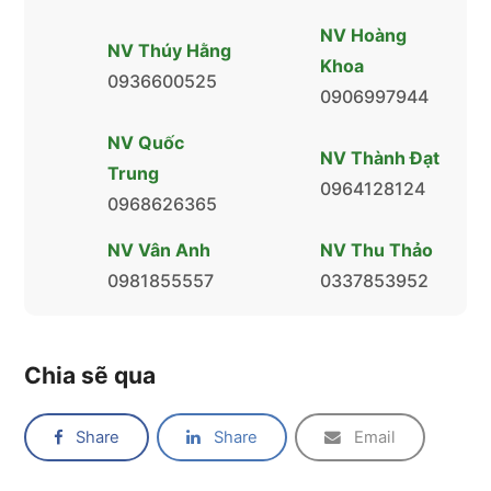
NV Hoàng
NV Thúy Hằng
Khoa
0936600525
0906997944
NV Quốc
NV Thành Đạt
Trung
0964128124
0968626365
NV Vân Anh
NV Thu Thảo
0981855557
0337853952
Chia sẽ qua
Share
Share
Email