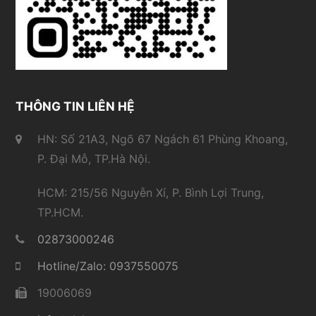
THÔNG TIN LIÊN HỆ
HN: Số 21A3, Ngõ 67 Ngách 61 Phùng Khoang,
P. Đại Mỗ, TP.Hà Nội.
HCM: 215/56 Nguyễn Xí, P. Bình Lợi Trung,
TP.HCM.
02873000246
Hotline/Zalo: 0937550075
19006069