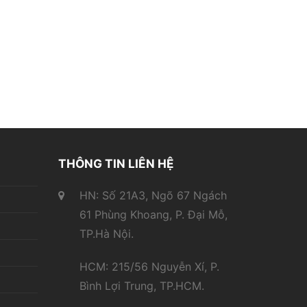
THÔNG TIN LIÊN HỆ
HN: Số 21A3, Ngõ 67 Ngách
61 Phùng Khoang, P. Đại Mỗ,
TP.Hà Nội.
HCM: 215/56 Nguyễn Xí, P.
Bình Lợi Trung, TP.HCM.