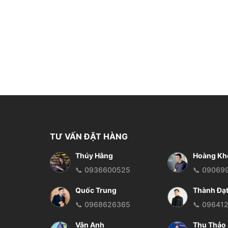
TƯ VẤN ĐẶT HÀNG
Thúy Hằng
Hoàng Kh
📞 0936600525
📞 09069
Quốc Trung
Thành Đạ
📞 0968626365
📞 09641
Vân Anh
Thu Thảo