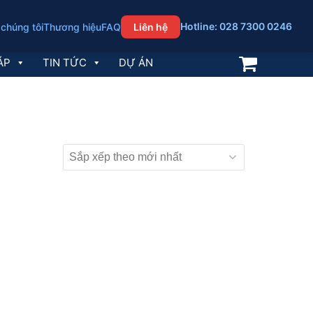
Hotline: 028 7300 0246
 chúng tôi
Thương hiệu
FAQ
Liên hệ
ÁP
TIN TỨC
DỰ ÁN