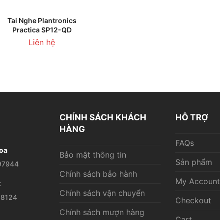
LIÊN HỆ
Tai Nghe Plantronics
Practica SP12-QD
Liên hệ
CHÍNH SÁCH KHÁCH
HỖ TRỢ
HÀNG
FAQs
oa
Bảo mật thông tin
Sản phẩm
97944
Chính sách bảo hành
My Account
t
Chính sách vận chuyển
28124
Checkout
Chính sách mượn hàng
Cart