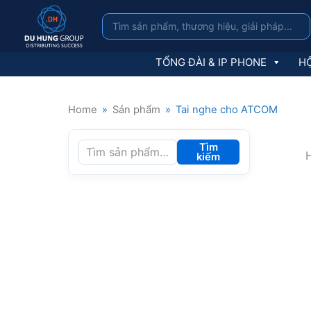
TỔNG ĐÀI & IP PHONE
HỘ
Home
»
Sản phẩm
»
Tai nghe cho ATCOM
Tìm
H
kiếm