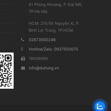
61 Phùng Khoang, P. Đại Mỗ,
TP.Hà Nội.
HCM: 215/56 Nguyễn Xí, P.
Bình Lợi Trung, TP.HCM.
02873000246
Hotline/Zalo: 0937550075
19006069
info@duhung.vn