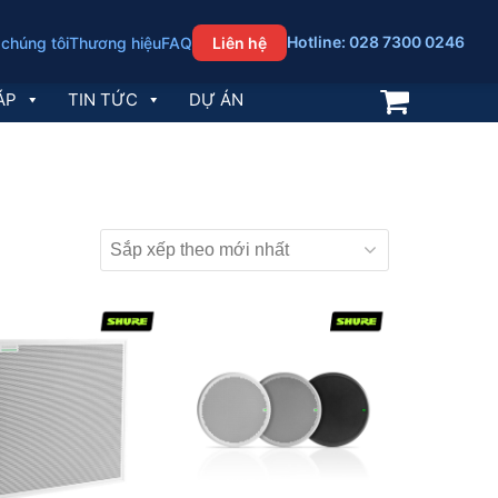
Hotline: 028 7300 0246
 chúng tôi
Thương hiệu
FAQ
Liên hệ
ÁP
TIN TỨC
DỰ ÁN