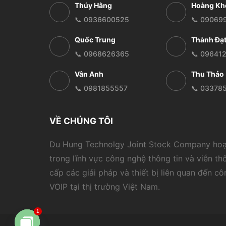
Thúy Hằng
Hoàng Kh
📞 0936600525
📞 09069
Quốc Trung
Thành Đạ
📞 0968626365
📞 09641
Vân Anh
Thu Thảo
📞 0981855557
📞 03378
VỀ CHÚNG TÔI
Du Hung Technolgy Joint Stock Company ho
trong lĩnh vực công nghệ thông tin và viễn th
cấp các giải pháp và thiết bị liên quan đến c
VOIP tại thị trường Việt Nam.
1