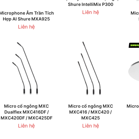
Shure IntelliMix P300
Liên hệ
ĐỌC TIẾP
T
Microphone Âm Trần Tích
Mic
Hợp AI Shure MXA925
Liên hệ
THÊM VÀO GIỎ HÀNG
THÊM VÀO GIỎ HÀNG
T
Micro cổ ngỗng MXC
Micro cổ ngỗng MXC
Micro
Dualflex MXC416DF /
MXC416 / MXC420 /
MXC420DF / MXC425DF
MXC425
Liên hệ
Liên hệ