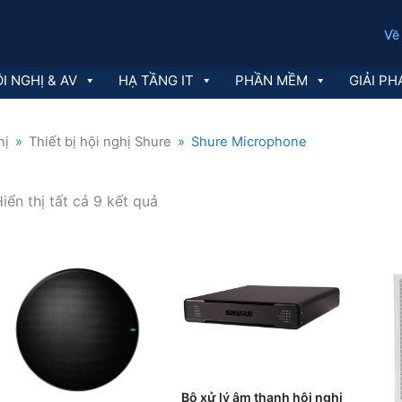
Về
I NGHỊ & AV
HẠ TẦNG IT
PHẦN MỀM
GIẢI PH
hị
»
Thiết bị hội nghị Shure
»
Shure Microphone
Đã
iển thị tất cả 9 kết quả
sắp
xếp
theo
mới
nhất
THÊM VÀO GIỎ HÀNG
Bộ xử lý âm thanh hội nghị