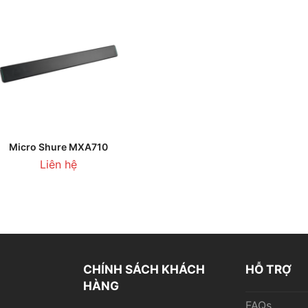
THÊM VÀO GIỎ HÀNG
Micro Shure MXA710
Liên hệ
CHÍNH SÁCH KHÁCH
HỖ TRỢ
HÀNG
FAQs