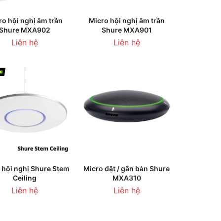
HÊM VÀO GIỎ HÀNG
THÊM VÀO GIỎ HÀNG
ro hội nghị âm trần
Micro hội nghị âm trần
Shure MXA902
Shure MXA901
Liên hệ
Liên hệ
HÊM VÀO GIỎ HÀNG
THÊM VÀO GIỎ HÀNG
 hội nghị Shure Stem
Micro đặt / gắn bàn Shure
Ceiling
MXA310
Liên hệ
Liên hệ