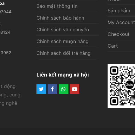
oa
Bảo mật thông tin
Sản phẩm
97944
Chính sách bảo hành
My Account
t
Chính sách vận chuyển
28124
Checkout
Chính sách mượn hàng
Cart
53952
Chính sách đổi trả hàng
Liên kết mạng xã hội
ạt động
Twitter
Facebook
Whatsapp
Youtube
ông, cung
ông nghệ