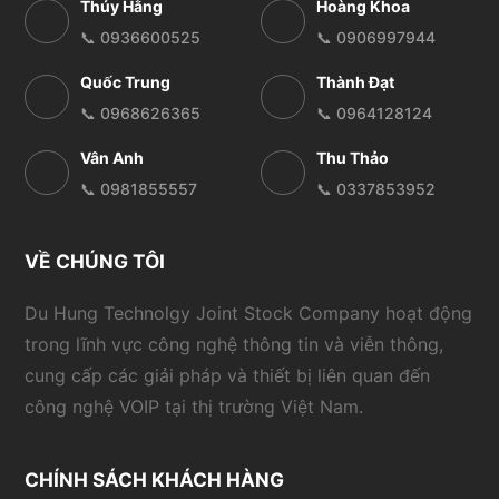
Thúy Hằng
Hoàng Khoa
📞 0936600525
📞 0906997944
Quốc Trung
Thành Đạt
📞 0968626365
📞 0964128124
Vân Anh
Thu Thảo
📞 0981855557
📞 0337853952
VỀ CHÚNG TÔI
Du Hung Technolgy Joint Stock Company hoạt động
trong lĩnh vực công nghệ thông tin và viễn thông,
cung cấp các giải pháp và thiết bị liên quan đến
công nghệ VOIP tại thị trường Việt Nam.
CHÍNH SÁCH KHÁCH HÀNG