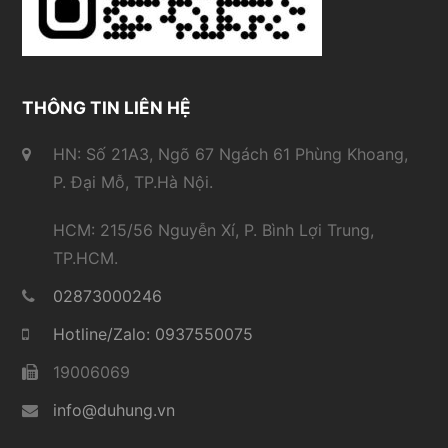
THÔNG TIN LIÊN HỆ
HN: Số 21A3, Ngõ 67 Ngách 61 Phùng Khoang,
P. Đại Mỗ, TP.Hà Nội.
HCM: 215/56 Nguyễn Xí, P. Bình Lợi Trung,
TP.HCM.
02873000246
Hotline/Zalo: 0937550075
19006069
info@duhung.vn