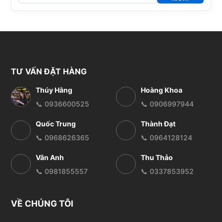
TƯ VẤN ĐẶT HÀNG
Thúy Hằng
Hoàng Khoa
📞 0936600525
📞 0906997944
Quốc Trung
Thành Đạt
📞 0968626365
📞 0964128124
Vân Anh
Thu Thảo
📞 0981855557
📞 0337853952
VỀ CHÚNG TÔI