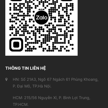
THÔNG TIN LIÊN HỆ
HN: Số 21A3, Ngõ 67 Ngách 61 Phùng Khoang,
P. Đại Mỗ, TP.Hà Nội.
HCM: 215/56 Nguyễn Xí, P. Bình Lợi Trung,
TP.HCM.