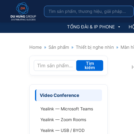
TỔNG ĐÀI & IP PHONE
HỘ
Home
»
Sản phẩm
»
Thiết bị nghe nhìn
»
Màn hì
Tìm
H
kiếm
Video Conference
Yealink — Microsoft Teams
Yealink — Zoom Rooms
Yealink — USB / BYOD