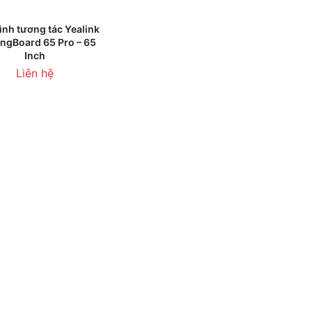
HÊM VÀO GIỎ HÀNG
ình tương tác Yealink
ngBoard 65 Pro – 65
Inch
Liên hệ