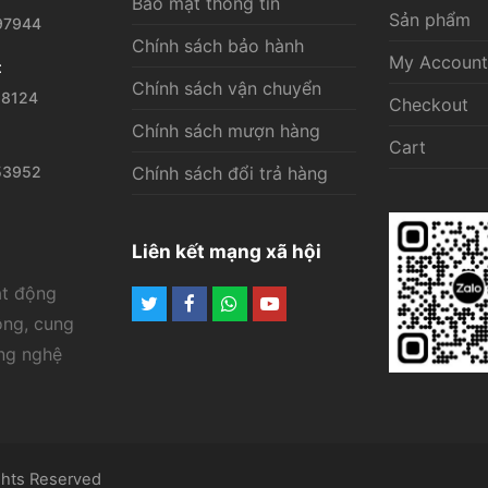
Bảo mật thông tin
Sản phẩm
97944
Chính sách bảo hành
My Account
t
Chính sách vận chuyển
28124
Checkout
Chính sách mượn hàng
Cart
53952
Chính sách đổi trả hàng
Liên kết mạng xã hội
ạt động
Twitter
Facebook
Whatsapp
Youtube
ông, cung
ông nghệ
ghts Reserved