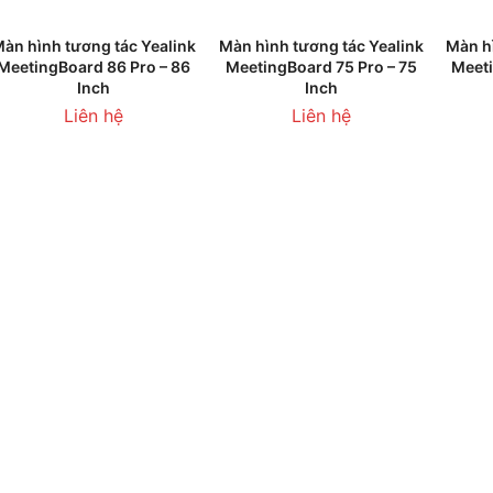
THÊM VÀO GIỎ HÀNG
THÊM VÀO GIỎ HÀNG
T
àn hình tương tác Yealink
Màn hình tương tác Yealink
Màn h
MeetingBoard 86 Pro – 86
MeetingBoard 75 Pro – 75
Meeti
Inch
Inch
Liên hệ
Liên hệ