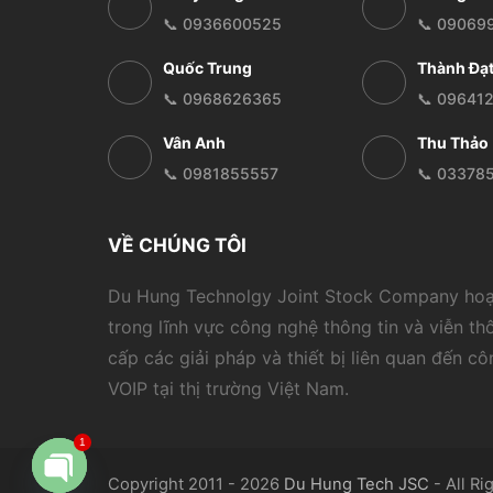
📞 0936600525
📞 09069
Quốc Trung
Thành Đạ
📞 0968626365
📞 09641
Vân Anh
Thu Thảo
📞 0981855557
📞 03378
VỀ CHÚNG TÔI
Du Hung Technolgy Joint Stock Company ho
trong lĩnh vực công nghệ thông tin và viễn th
cấp các giải pháp và thiết bị liên quan đến c
VOIP tại thị trường Việt Nam.
1
Copyright 2011 - 2026
Du Hung Tech JSC
- All Ri