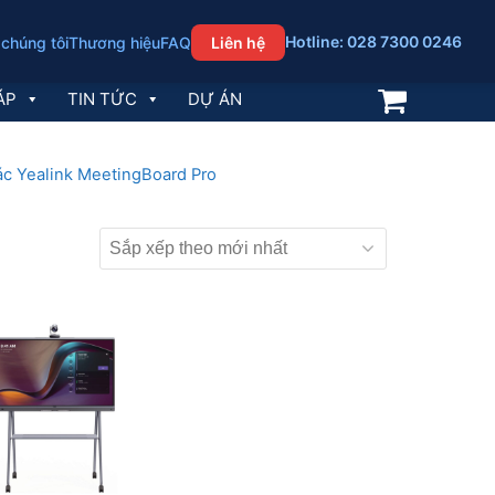
Hotline: 028 7300 0246
 chúng tôi
Thương hiệu
FAQ
Liên hệ
ÁP
TIN TỨC
DỰ ÁN
tác Yealink MeetingBoard Pro