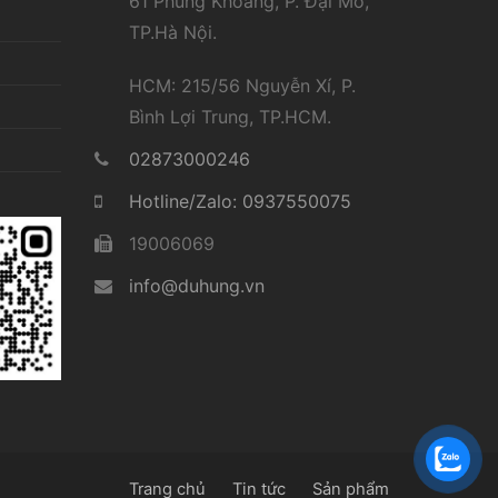
61 Phùng Khoang, P. Đại Mỗ,
TP.Hà Nội.
HCM: 215/56 Nguyễn Xí, P.
Bình Lợi Trung, TP.HCM.
02873000246
Hotline/Zalo: 0937550075
19006069
info@duhung.vn
Trang chủ
Tin tức
Sản phẩm