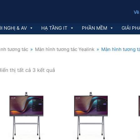
Về
I NGHỊ & AV
HẠ TẦNG IT
PHẦN MỀM
GIẢI PH
nh tương tác
»
Màn hình tương tác Yealink
»
Màn hình tương 
Đã
iển thị tất cả 3 kết quả
sắp
xếp
theo
mới
nhất