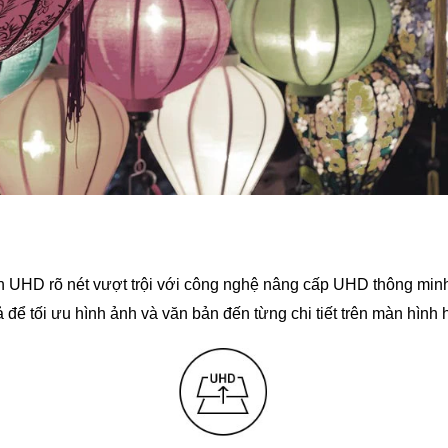
 độ chính xác và rực rỡ vượt trội. Mỗi bộ đèn nền được h
nổi bật dù ở bất kỳ môi trường ánh sáng nào.