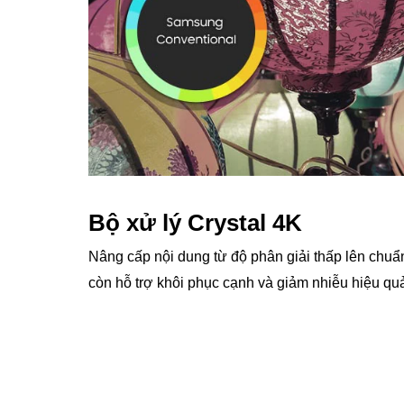
Tấm nền Crystal tối ưu hóa tông màu, đảm bảo
xác và độ tương phản cao, cho hình ảnh luôn 