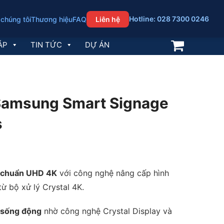
Hotline: 028 7300 0246
 chúng tôi
Thương hiệu
FAQ
Liên hệ
ÁP
TIN TỨC
DỰ ÁN
Samsung Smart Signage
s
t chuẩn UHD 4K
với công nghệ nâng cấp hình
ừ bộ xử lý Crystal 4K.
 sống động
nhờ công nghệ Crystal Display và