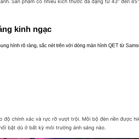
anh. Sản phẩm có nhiều kích thước đa dạng từ 43” đến 85”,
áng kinh ngạc
ung hình rõ ràng, sắc nét trên với dòng màn hình QET từ Samsu