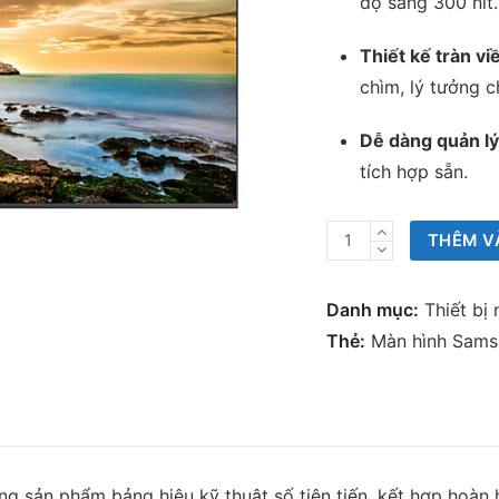
độ sáng 300 nit.
Thiết kế tràn viề
chìm, lý tưởng 
Dễ dàng quản lý
tích hợp sẵn.
Màn
THÊM V
hình
Samsung
Danh mục:
Thiết bị
Smart
Thẻ:
Màn hình Sam
Signage
QET
Series
số
lượng
ng sản phẩm bảng hiệu kỹ thuật số tiên tiến, kết hợp hoàn h