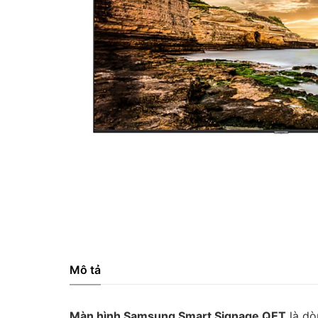
Mô tả
Màn hình Samsung Smart Signage QET
là dò