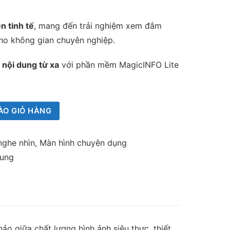
n tinh tế
, mang đến trải nghiệm xem đắm
cho không gian chuyên nghiệp.
 nội dung từ xa
với phần mềm MagicINFO Lite
ÀO GIỎ HÀNG
 nghe nhìn
,
Màn hình chuyên dụng
sung
ảo giữa chất lượng hình ảnh siêu thực, thiết