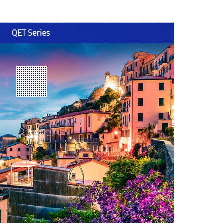
nh cùng bộ xử lý Crystal 4K mạnh mẽ. Công nghệ