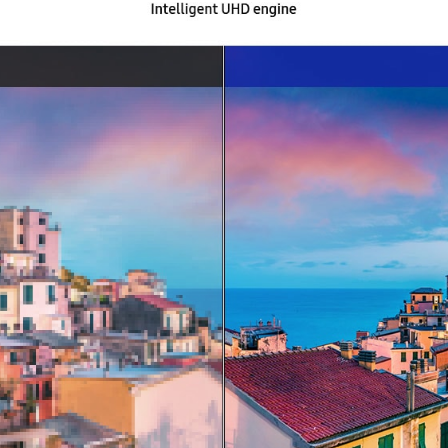
ẩn UHD rõ nét vượt trội với công nghệ nâng cấp UHD thông mi