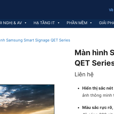
Về
I NGHỊ & AV
HẠ TẦNG IT
PHẦN MỀM
GIẢI PH
ình Samsung Smart Signage QET Series
Màn hình 
QET Serie
Liên hệ
Hiển thị sắc né
ảnh thông minh t
Màu sắc rực rỡ,