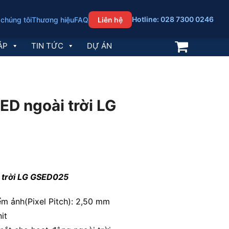
Hotline: 028 7300 0246
 chúng tôi
Thương hiệu
FAQ
Liên hệ
ÁP
TIN TỨC
DỰ ÁN
ED ngoài trời LG
 trời LG GSED025
m ảnh(Pixel Pitch): 2,50 mm
it