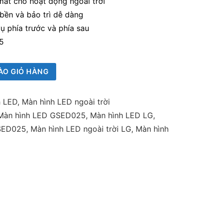
ắt cho hoạt động ngoài trời
bền và bảo trì dễ dàng
ụ phía trước và phía sau
65
ÀO GIỎ HÀNG
h LED
,
Màn hình LED ngoài trời
Màn hình LED GSED025
,
Màn hình LED LG
,
SED025
,
Màn hình LED ngoài trời LG
,
Màn hình