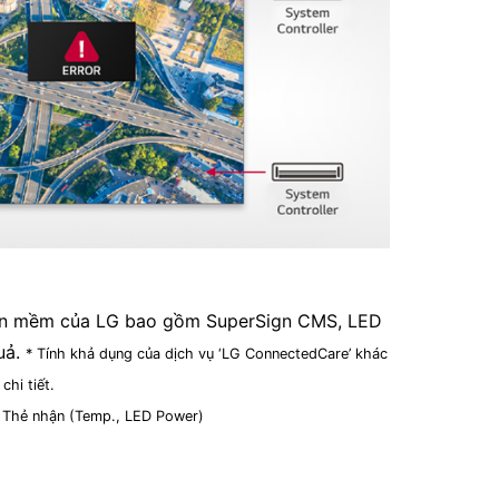
phần mềm của LG bao gồm SuperSign CMS, LED
uả.
* Tính khả dụng của dịch vụ ‘LG ConnectedCare’ khác
chi tiết.
, Thẻ nhận (Temp., LED Power)