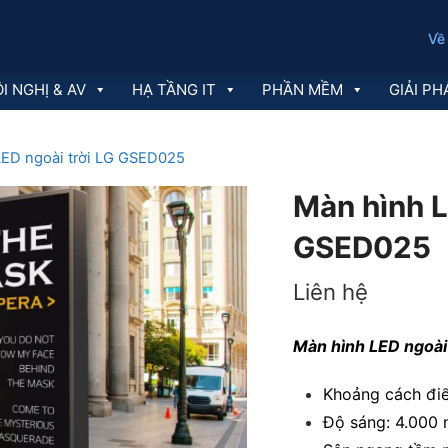
Về
I NGHỊ & AV
HẠ TẦNG IT
PHẦN MỀM
GIẢI PH
LED ngoài trời LG GSED025
Màn hình L
GSED025
Liên hệ
Màn hình LED ngoài
Khoảng cách điể
Độ sáng: 4.000 n