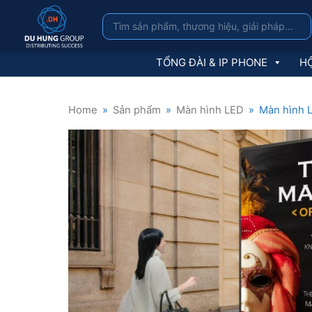
TỔNG ĐÀI & IP PHONE
HỘ
Home
»
Sản phẩm
»
Màn hình LED
»
Màn hình 