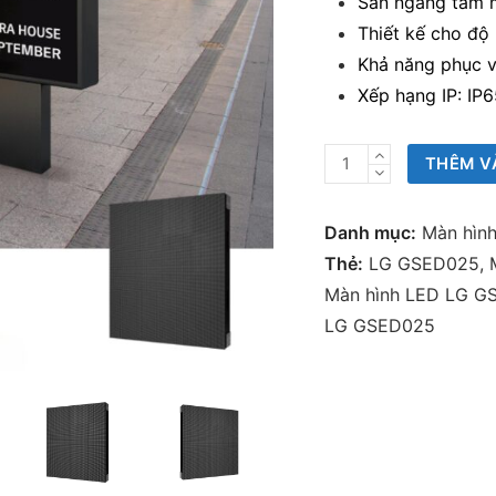
Sân ngang tầm m
Thiết kế cho độ 
Khả năng phục v
Xếp hạng IP: IP
Màn
THÊM V
hình
LED
Danh mục:
Màn hìn
ngoài
Thẻ:
LG GSED025
,
trời
Màn hình LED LG G
LG
LG GSED025
GSED025
số
lượng