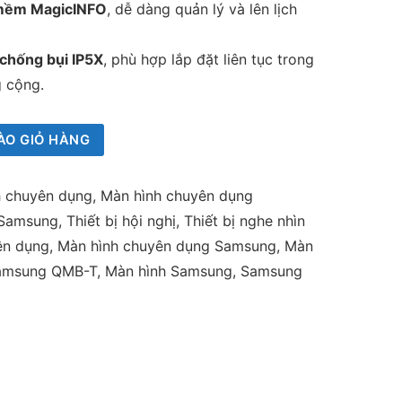
 mềm MagicINFO
, dễ dàng quản lý và lên lịch
 chống bụi IP5X
, phù hợp lắp đặt liên tục trong
 cộng.
ÀO GIỎ HÀNG
h chuyên dụng
,
Màn hình chuyên dụng
 Samsung
,
Thiết bị hội nghị
,
Thiết bị nghe nhìn
ên dụng
,
Màn hình chuyên dụng Samsung
,
Màn
Samsung QMB-T
,
Màn hình Samsung
,
Samsung