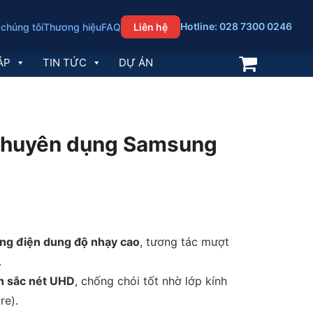
Hotline: 028 7300 0246
 chúng tôi
Thương hiệu
FAQ
Liên hệ
ÁP
TIN TỨC
DỰ ÁN
chuyên dụng Samsung
ng điện dung độ nhạy cao
, tương tác mượt
.
nh sắc nét UHD
, chống chói tốt nhờ lớp kính
re).