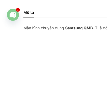
Mô tả
1
Open
Màn hình chuyên dụng
Samsung QMB-T
là d
chaty
lĩnh vực như bán lẻ, giao thông, giáo dục và
lý nội dung thông minh, QMB-T giúp doanh ngh
Tối ưu hóa trải nghiệm màn hình cảm ứng nhờ 
vượt trội. Thiết kế toàn diện với đa dạng tiện
được nâng cấp giúp việc sử dụng nhiều ứng d