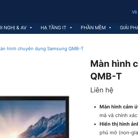
Về
I NGHỊ & AV
HẠ TẦNG IT
PHẦN MỀM
GIẢI PH
àn hình chuyên dụng Samsung QMB-T
Màn hình 
QMB-T
Liên hệ
Màn hình cảm ứ
mà và chính xác
Hiển thị hình ả
phủ mờ (non-gla