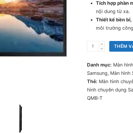
Tích hợp phần
nội dung từ xa.
Thiết kế bền bỉ,
môi trường công
Màn
THÊM V
hình
chuyên
Danh mục:
Màn hìn
dụng
Samsung
,
Màn hình
Samsung
Thẻ:
Màn hình chuy
QMB-
hình chuyên dụng 
T
QMB-T
số
lượng