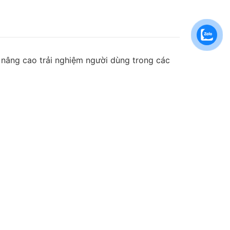
 nâng cao trải nghiệm người dùng trong các
, khả năng cảm ứng điện dung mượt mà và quản
hành.
n được tích hợp sẵn với hiệu suất hoạt động
n bên ngoài. Đồng thời, hệ điều hành Tizen OS