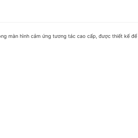
òng màn hình cảm ứng tương tác cao cấp, được thiết kế để
 dịch vụ công. Với chất lượng hình ảnh sắc nét chuẩn UHD
iệp gia tăng tương tác, thu hút khách hàng và tối ưu vận 
trình phát đa phương tiện mạnh mẽ dựa trên nền tảng Tize
 ích giúp loại bỏ nhu cầu sử dụng trình phát đa phương tiệ
ụng cảm ứng khác nhau trở nên dễ dàng hơn bao giờ hết.