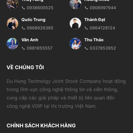
📞 0936600525
📞 0906997944
Quốc Trung
Thành Đạt
📞 0968626365
📞 0964128124
Vân Anh
Thu Thảo
📞 0981855557
📞 0337853952
VỀ CHÚNG TÔI
Du Hung Technolgy Joint Stock Company hoạt động
trong lĩnh vực công nghệ thông tin và viễn thông,
cung cấp các giải pháp và thiết bị liên quan đến
công nghệ VOIP tại thị trường Việt Nam.
CHÍNH SÁCH KHÁCH HÀNG