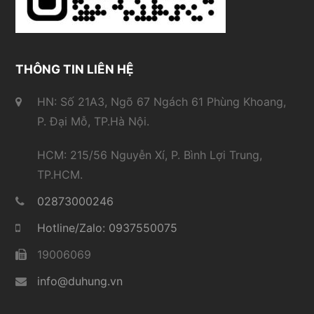
THÔNG TIN LIÊN HỆ
HN: Số 21A3, Ngõ 67 Ngách 61 Phùng Khoang,
P. Đại Mỗ, TP.Hà Nội.
HCM: 215/56 Nguyễn Xí, P. Bình Lợi Trung,
TP.HCM.
02873000246
Hotline/Zalo: 0937550075
19006069
info@duhung.vn