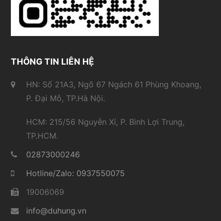
THÔNG TIN LIÊN HỆ
HN: Số 21A3, Ngõ 67 Ngách 61 Phùng Khoang,
P. Đại Mỗ, TP.Hà Nội.
HCM: 215/56 Nguyễn Xí, P. Bình Lợi Trung,
TP.HCM.
02873000246
Hotline/Zalo: 0937550075
19006069
info@duhung.vn