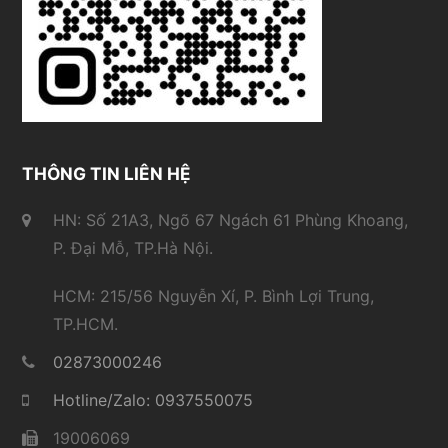
THÔNG TIN LIÊN HỆ
HN: Số 21A3, Ngõ 67 Ngách 61 Phùng Khoang,
P. Đại Mỗ, TP.Hà Nội.
HCM: 215/56 Nguyễn Xí, P. Bình Lợi Trung,
TP.HCM.
02873000246
Hotline/Zalo: 0937550075
19006069