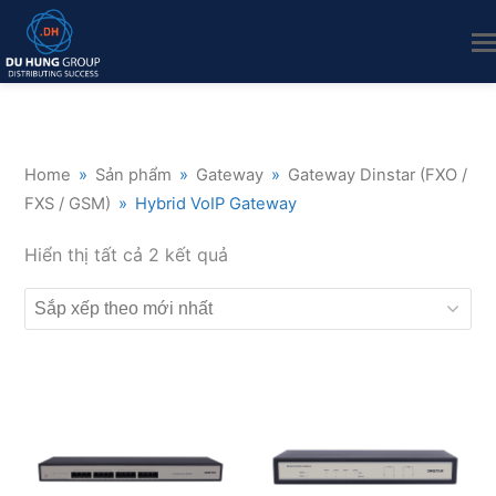
Home
»
Sản phẩm
»
Gateway
»
Gateway Dinstar (FXO /
FXS / GSM)
»
Hybrid VoIP Gateway
Đã
Hiển thị tất cả 2 kết quả
sắp
xếp
theo
mới
nhất