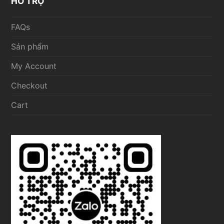
HỖ TRỢ
FAQs
Sản phẩm
My Account
Checkout
Cart