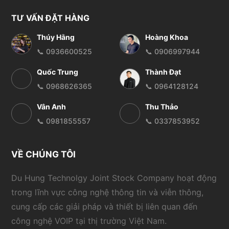
TƯ VẤN ĐẶT HÀNG
Thúy Hằng
Hoàng Khoa
📞 0936600525
📞 0906997944
Quốc Trung
Thành Đạt
📞 0968626365
📞 0964128124
Vân Anh
Thu Thảo
📞 0981855557
📞 0337853952
VỀ CHÚNG TÔI
Du Hung Technolgy Joint Stock Company hoạt động
trong lĩnh vực công nghệ thông tin và viễn thông,
cung cấp các giải pháp và thiết bị liên quan đến
công nghệ VOIP tại thị trường Việt Nam.