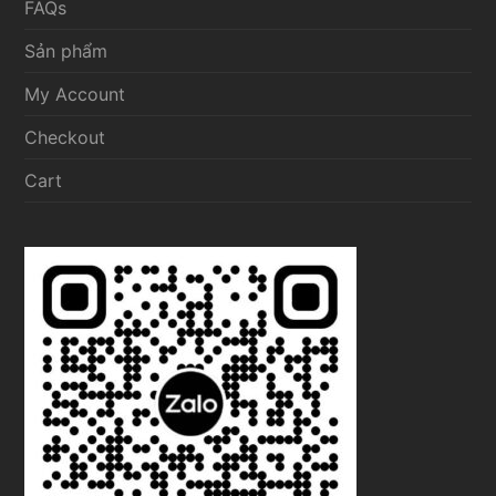
FAQs
Sản phẩm
My Account
Checkout
Cart