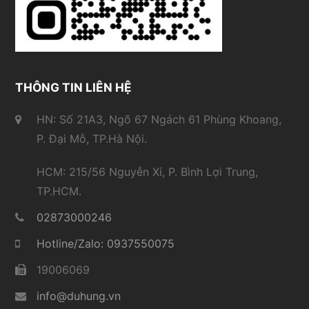
THÔNG TIN LIÊN HỆ
HN: Số 21A3, Ngõ 67 Ngách 61 Phùng Khoang,
P. Đại Mỗ, TP.Hà Nội.
HCM: 215/56 Nguyễn Xí, P. Bình Lợi Trung,
TP.HCM.
02873000246
Hotline/Zalo: 0937550075
19006069
info@duhung.vn