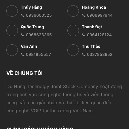
Thúy Hằng
Hoàng Khoa
📞 0936600525
📞 0906997944
Quốc Trung
Thành Đạt
📞 0968626365
📞 0964128124
Vân Anh
Thu Thảo
📞 0981855557
📞 0337853952
VỀ CHÚNG TÔI
Du Hung Technolgy Joint Stock Company hoạt động
trong lĩnh vực công nghệ thông tin và viễn thông,
cung cấp các giải pháp và thiết bị liên quan đến
công nghệ VOIP tại thị trường Việt Nam.