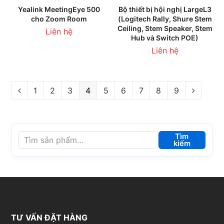
Yealink MeetingEye 500
Bộ thiết bị hội nghị LargeL3
cho Zoom Room
(Logitech Rally, Shure Stem
Ceiling, Stem Speaker, Stem
Liên hệ
Hub và Switch POE)
Liên hệ
1
2
3
4
5
6
7
8
9
Tìm
kiếm
TƯ VẤN ĐẶT HÀNG