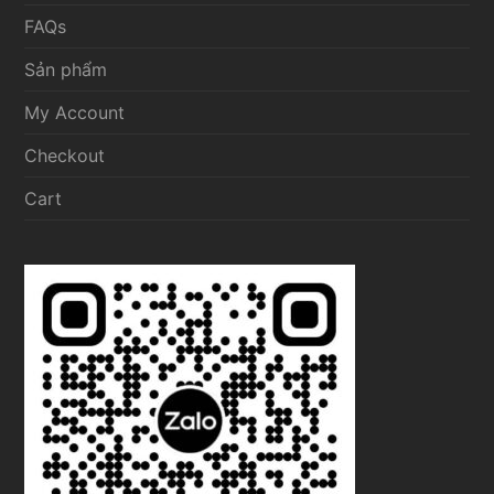
FAQs
Sản phẩm
My Account
Checkout
Cart