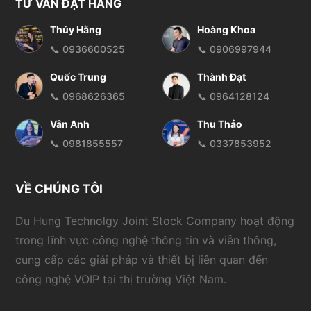
TƯ VẤN ĐẶT HÀNG
Thúy Hằng
Hoàng Khoa
📞 0936600525
📞 0906997944
Quốc Trung
Thành Đạt
📞 0968626365
📞 0964128124
Vân Anh
Thu Thảo
📞 0981855557
📞 0337853952
VỀ CHÚNG TÔI
Du Hung Technolgy Joint Stock Company hoạt động
trong lĩnh vực công nghệ thông tin và viễn thông,
cung cấp các giải pháp và thiết bị liên quan đến
công nghệ VOIP tại thị trường Việt Nam.