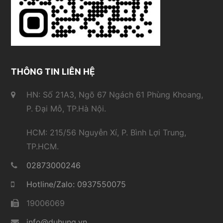
THÔNG TIN LIÊN HỆ
HN: Số 21A3, Ngõ 67 Ngách 61 Phùng Khoang,
P. Đại Mỗ, TP.Hà Nội.
HCM: 215/56 Nguyễn Xí, P. Bình Lợi Trung,
TP.HCM.
02873000246
Hotline/Zalo: 0937550075
19006069
info@duhung.vn