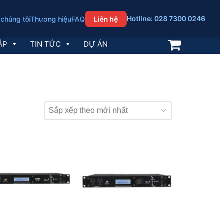
Hotline: 028 7300 0246
 chúng tôi
Thương hiệu
FAQ
Liên hệ
ÁP
TIN TỨC
DỰ ÁN