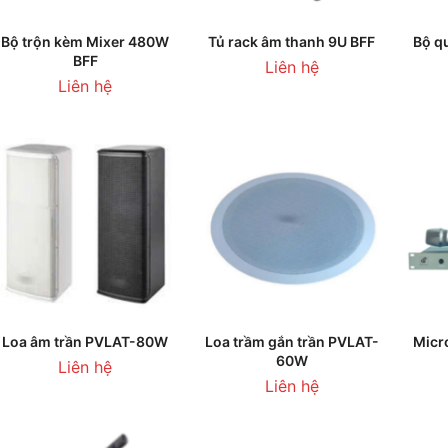
THÊM VÀO GIỎ HÀNG
THÊM VÀO GIỎ HÀNG
T
Bộ trộn kèm Mixer 480W
Tủ rack âm thanh 9U BFF
Bộ q
BFF
Liên hệ
Liên hệ
THÊM VÀO GIỎ HÀNG
THÊM VÀO GIỎ HÀNG
T
Loa âm trần PVLAT-80W
Loa trầm gắn trần PVLAT-
Micr
60W
Liên hệ
Liên hệ