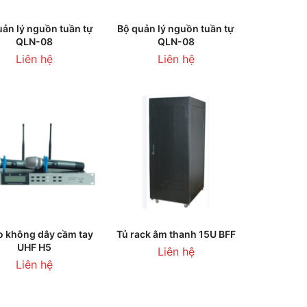
HÊM VÀO GIỎ HÀNG
THÊM VÀO GIỎ HÀNG
uản lý nguồn tuần tự
Bộ quản lý nguồn tuần tự
QLN-08
QLN-08
Liên hệ
Liên hệ
HÊM VÀO GIỎ HÀNG
THÊM VÀO GIỎ HÀNG
o không dây cầm tay
Tủ rack âm thanh 15U BFF
UHF H5
Liên hệ
Liên hệ