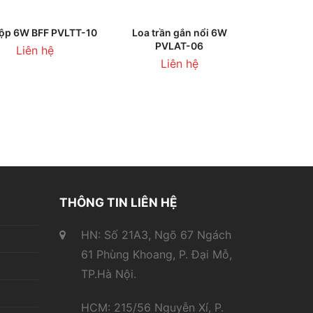
HÊM VÀO GIỎ HÀNG
THÊM VÀO GIỎ HÀNG
ộp 6W BFF PVLTT-10
Loa trần gắn nổi 6W
PVLAT-06
Liên hệ
Liên hệ
THÔNG TIN LIÊN HỆ
HN: Số 21A3, Ngõ 67 Ngách
61 Phùng Khoang, P. Đại Mỗ,
TP.Hà Nội.
HCM: 215/56 Nguyễn Xí, P.