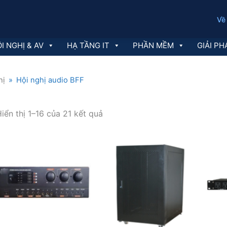
Về
I NGHỊ & AV
HẠ TẦNG IT
PHẦN MỀM
GIẢI PH
hị
»
Hội nghị audio BFF
Đã
iển thị 1–16 của 21 kết quả
sắp
xếp
theo
mới
nhất