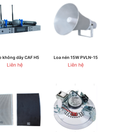
HÊM VÀO GIỎ HÀNG
THÊM VÀO GIỎ HÀNG
o không dây CAF H5
Loa nén 15W PVLN-15
Liên hệ
Liên hệ