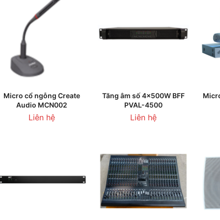
THÊM VÀO GIỎ HÀNG
THÊM VÀO GIỎ HÀNG
T
Micro cổ ngỗng Create
Tăng âm số 4x500W BFF
Micr
Audio MCN002
PVAL-4500
Liên hệ
Liên hệ