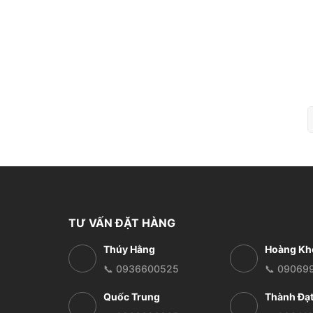
TƯ VẤN ĐẶT HÀNG
Thúy Hằng
Hoàng Kh
📞 0936600525
📞 09069
Quốc Trung
Thành Đạ