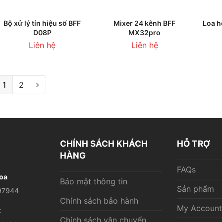
THÊM VÀO GIỎ HÀNG
THÊM VÀO GIỎ HÀNG
T
Bộ xử lý tín hiệu số BFF
Mixer 24 kênh BFF
Loa h
D08P
MX32pro
Liên hệ
Liên hệ
1
2
CHÍNH SÁCH KHÁCH
HỖ TRỢ
HÀNG
FAQs
oa
Bảo mật thông tin
Sản phẩm
97944
Chính sách bảo hành
My Account
t
Chính sách vận chuyển