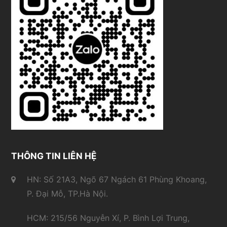
THÔNG TIN LIÊN HỆ
HN: Số 21A3, Ngõ 67 Ngách 61 Phùng Khoang,
P. Đại Mỗ, TP.Hà Nội.
HCM: 215/56 Nguyễn Xí, P. Bình Lợi Trung,