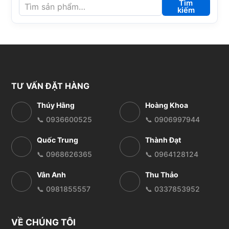
Tìm
kiếm
TƯ VẤN ĐẶT HÀNG
Thúy Hằng
Hoàng Khoa
📞 0936600525
📞 0906997944
Quốc Trung
Thành Đạt
📞 0968626365
📞 0964128124
Vân Anh
Thu Thảo
📞 0981855557
📞 0337853952
VỀ CHÚNG TÔI