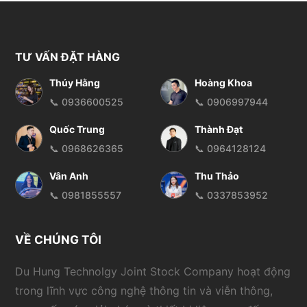
TƯ VẤN ĐẶT HÀNG
Thúy Hằng
Hoàng Khoa
📞 0936600525
📞 0906997944
Quốc Trung
Thành Đạt
📞 0968626365
📞 0964128124
Vân Anh
Thu Thảo
📞 0981855557
📞 0337853952
VỀ CHÚNG TÔI
Du Hung Technolgy Joint Stock Company hoạt động
trong lĩnh vực công nghệ thông tin và viễn thông,