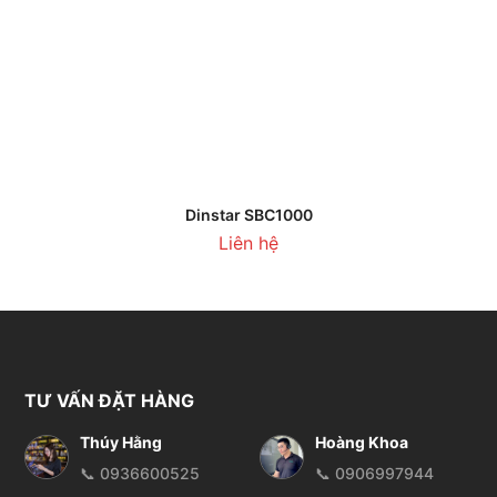
Dinstar SBC1000
Liên hệ
TƯ VẤN ĐẶT HÀNG
Thúy Hằng
Hoàng Khoa
📞 0936600525
📞 0906997944