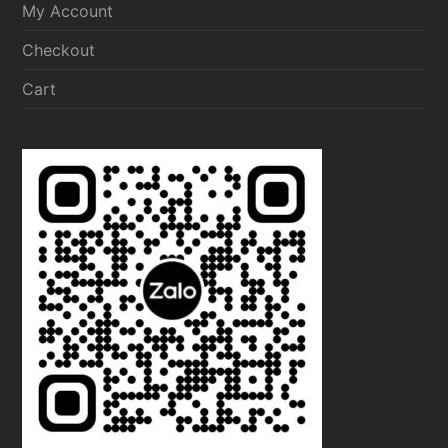
My Account
Checkout
Cart