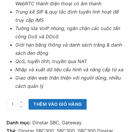
WebRTC thành điện thoại có âm thanh
Trung kế SIP & quy tắc định tuyến linh hoạt để
truy cập IMS
Tường lửa VoIP nhúng, ngăn chặn các cuộc tấn
công DoS và DDoS
Giới hạn băng thông và danh sách trắng & danh
sách đen động
QoS, tuyến tĩnh, truyền qua NAT
Nhập và xuất dữ liệu cấu hình và nâng cấp từ xa
Giao diện web thân thiện với người dùng, nhiều
cách quản lý
Dinstar
THÊM VÀO GIỎ HÀNG
SBC300
số
Danh mục:
Dinstar SBC
,
Gateway
lượng
Thẻ:
Dinstar SBC300
,
SBC300
,
SBC300 Dinstar