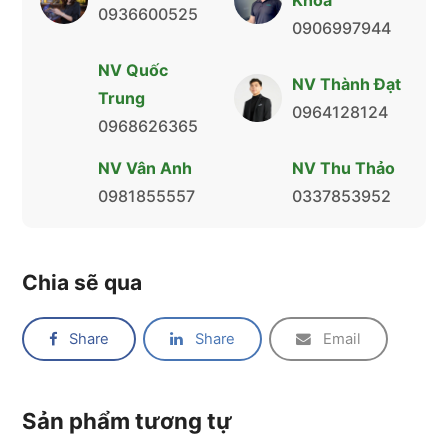
Khoa
0936600525
0906997944
NV Quốc
NV Thành Đạt
Trung
0964128124
0968626365
NV Vân Anh
NV Thu Thảo
0981855557
0337853952
Chia sẽ qua
Share
Share
Email
Sản phẩm tương tự