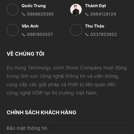
Quốc Trung
Thành Đạt
📞 0968626365
📞 0964128124
Vân Anh
Thu Thảo
📞 0981855557
📞 0337853952
VỀ CHÚNG TÔI
Du Hung Technolgy Joint Stock Company hoạt động
trong lĩnh vực công nghệ thông tin và viễn thông,
cung cấp các giải pháp và thiết bị liên quan đến
công nghệ VOIP tại thị trường Việt Nam.
CHÍNH SÁCH KHÁCH HÀNG
Bảo mật thông tin