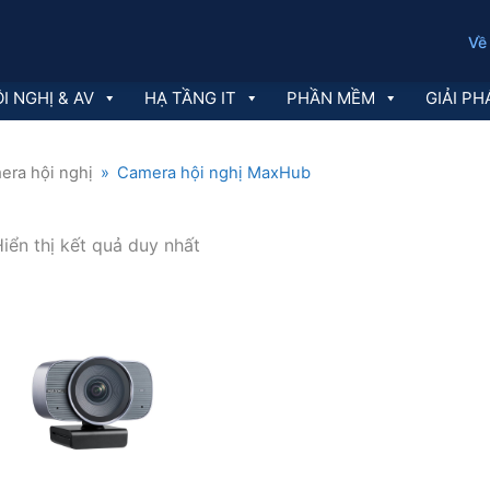
Về
I NGHỊ & AV
HẠ TẦNG IT
PHẦN MỀM
GIẢI PH
era hội nghị
»
Camera hội nghị MaxHub
iển thị kết quả duy nhất