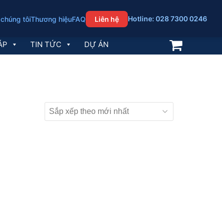
Hotline: 028 7300 0246
 chúng tôi
Thương hiệu
FAQ
Liên hệ
ÁP
TIN TỨC
DỰ ÁN