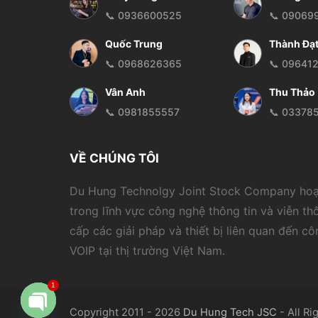
📞 0936600525
📞 09069
Quốc Trung
Thành Đạ
📞 0968626365
📞 09641
Vân Anh
Thu Thảo
📞 0981855557
📞 03378
VỀ CHÚNG TÔI
Du Hung Technolgy Joint Stock Company ho
trong lĩnh vực công nghệ thông tin và viễn th
cấp các giải pháp và thiết bị liên quan đến c
VOIP tại thị trường Việt Nam.
1
Copyright 2011 - 2026
Du Hung Tech JSC
- All Ri