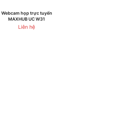
THÊM VÀO GIỎ HÀNG
Webcam họp trực tuyến
MAXHUB UC W31
Liên hệ