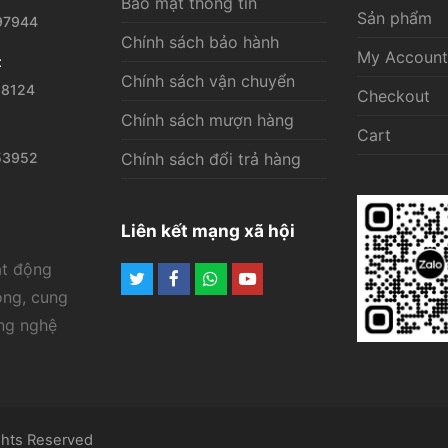
Bảo mật thông tin
Sản phẩm
97944
Chính sách bảo hành
My Account
t
Chính sách vận chuyển
28124
Checkout
Chính sách mượn hàng
Cart
53952
Chính sách đổi trả hàng
Liên kết mạng xã hội
ạt động
Twitter
Facebook
Whatsapp
Youtube
ông, cung
ông nghệ
ghts Reserved