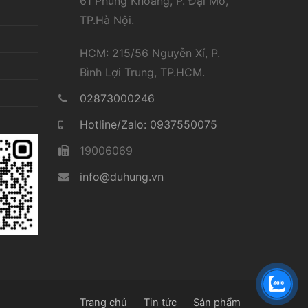
61 Phùng Khoang, P. Đại Mỗ,
TP.Hà Nội.
HCM: 215/56 Nguyễn Xí, P.
Bình Lợi Trung, TP.HCM.
02873000246
Hotline/Zalo: 0937550075
19006069
info@duhung.vn
Trang chủ
Tin tức
Sản phẩm