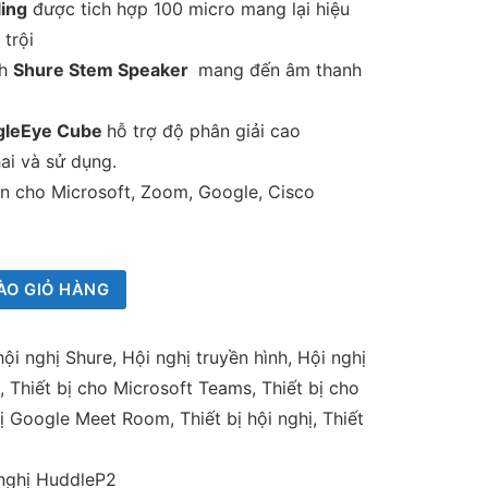
ing
được tich hợp 100 micro mang lại hiệu
trội
nh
Shure Stem Speaker
mang đến âm thanh
agleEye Cube
hỗ trợ độ phân giải cao
ai và sử dụng.
 cho Microsoft, Zoom, Google, Cisco
ÀO GIỎ HÀNG
hội nghị Shure
,
Hội nghị truyền hình
,
Hội nghị
,
Thiết bị cho Microsoft Teams
,
Thiết bị cho
bị Google Meet Room
,
Thiết bị hội nghị
,
Thiết
 nghị HuddleP2