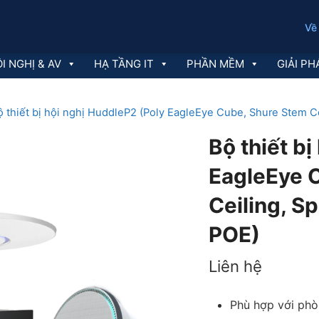
Về
I NGHỊ & AV
HẠ TẦNG IT
PHẦN MỀM
GIẢI PH
ộ thiết bị hội nghị HuddleP2 (Poly EagleEye Cube, Shure Stem C
Bộ thiết b
EagleEye 
Ceiling, S
POE)
Liên hệ
Phù hợp với phò