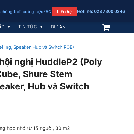
Hotline: 028 7300 0246
 chúng tôi
Thương hiệu
FAQ
Liên hệ
ÁP
TIN TỨC
DỰ ÁN
eiling, Speaker, Hub và Switch POE)
ị hội nghị HuddleP2 (Poly
Cube, Shure Stem
peaker, Hub và Switch
ng họp nhỏ từ 15 người, 30 m2