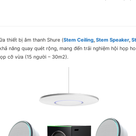
EagleEye
Cube,
Shure
Stem
Ceiling,
ữa thiết bị âm thanh Shure (
Stem Ceiling
,
Stem Speaker
,
S
Speaker,
 khả năng quay quét rộng, mang đến trải nghiệm hội họp hoà
Hub
họp cỡ vừa (15 người – 30m2).
và
Switch
POE)
số
lượng