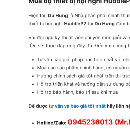
Mua bộ thiết bị hội nghị Huddle
Hiện tại,
Du Hưng
là Nhà phân phối chính thức
thiết bị hội nghị
HuddleP2
tại
Du Hưng
đảm bả
Với đội ngũ kỹ thuật viên chuyên môn giỏi và
đều sẽ được đáp ứng đầy đủ. Đến với chúng t
Tư vấn các giải pháp phù hợp nhất với nh
Mua các sản phẩm chính hãng, có nguồn g
Hưởng chính sách giá tốt nhất trên thị tr
Hỗ trợ triển khai và hướng dẫn sử dụng bở
Hỗ trợ bảo hành, bảo trì sau khi mua
Để được
tư vấn và báo giá tốt nhất
hãy liên h
0945236013
(Mr.
Hotline/Zalo: