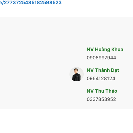
.me/2773725485182598523
NV Hoàng Khoa
0906997944
NV Thành Đạt
0964128124
NV Thu Thảo
0337853952