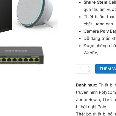
Shure Stem Ceil
quả thu âm vượt 
Thiết bị âm tha
chất lượng cao
Camera
Poly E
Dễ dàng triển kh
Được chứng nhận
WebEx,..
Bộ
THÊM V
thiết
bị
Danh mục:
Thiết bị 
hội
truyền hình Polycom
nghị
Zoom Room
,
Thiết 
HuddleP2
bị hội nghị Poly
(Poly
Thẻ:
bộ thiết bị hội