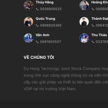
Thúy Hằng
Hoàng Kh
📞 0936600525
📞 09069
Quốc Trung
Thành Đạ
📞 0968626365
📞 09641
Vân Anh
Thu Thảo
📞 0981855557
📞 03378
VỀ CHÚNG TÔI
Du Hung Technolgy Joint Stock Company ho
trong lĩnh vực công nghệ thông tin và viễn th
cấp các giải pháp và thiết bị liên quan đến c
VOIP tại thị trường Việt Nam.