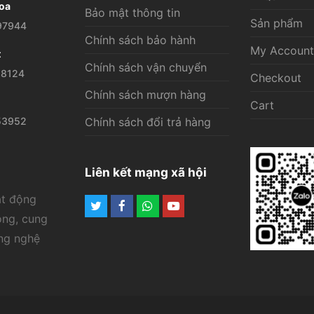
oa
Bảo mật thông tin
Sản phẩm
97944
Chính sách bảo hành
My Account
t
Chính sách vận chuyển
28124
Checkout
Chính sách mượn hàng
Cart
53952
Chính sách đổi trả hàng
Liên kết mạng xã hội
ạt động
Twitter
Facebook
Whatsapp
Youtube
ông, cung
ông nghệ