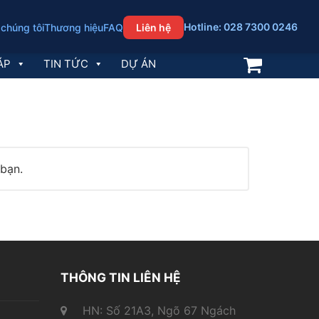
Hotline: 028 7300 0246
 chúng tôi
Thương hiệu
FAQ
Liên hệ
ÁP
TIN TỨC
DỰ ÁN
bạn.
THÔNG TIN LIÊN HỆ
HN: Số 21A3, Ngõ 67 Ngách