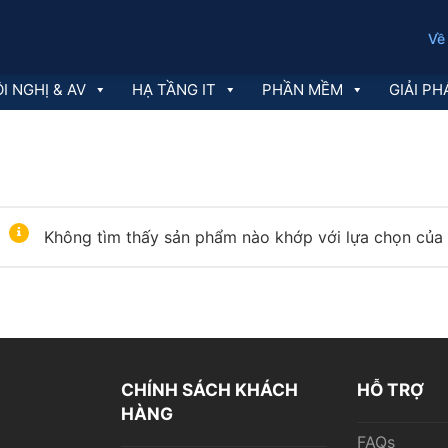
Về
I NGHỊ & AV
HẠ TẦNG IT
PHẦN MỀM
GIẢI PH
Không tìm thấy sản phẩm nào khớp với lựa chọn của 
CHÍNH SÁCH KHÁCH
HỖ TRỢ
HÀNG
FAQs