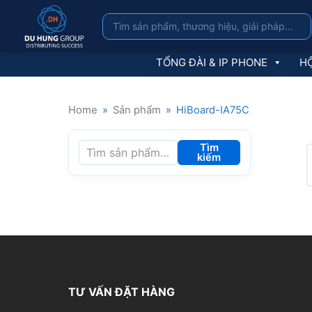
TỔNG ĐÀI & IP PHONE
HỘ
Home
»
Sản phẩm
»
HiBoard-IA75C
Tìm
kiếm
TƯ VẤN ĐẶT HÀNG