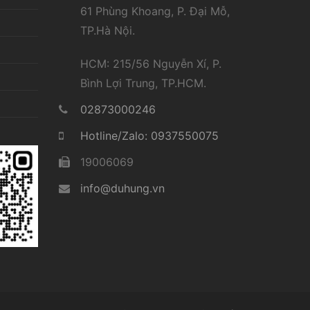
61 Phùng Khoang, P. Đại Mỗ,
TP.Hà Nội.
HCM: 215/56 Nguyễn Xí, P.
Bình Lợi Trung, TP.HCM.
02873000246
Hotline/Zalo: 0937550075
19006069
info@duhung.vn