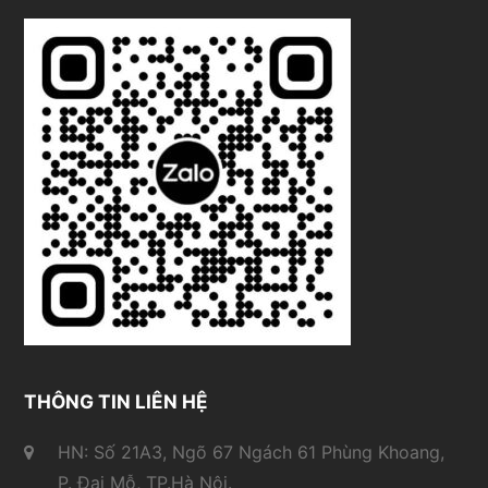
THÔNG TIN LIÊN HỆ
HN: Số 21A3, Ngõ 67 Ngách 61 Phùng Khoang,
P. Đại Mỗ, TP.Hà Nội.