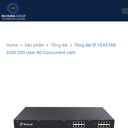
Home
»
Sản phẩm
»
Tổng đài
»
Tồng đài IP YEASTAR
S100 200 User 60 Concurrent calls