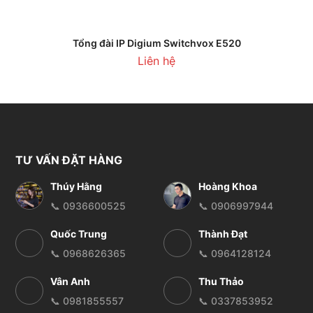
Tổng đài IP Digium Switchvox E520
Liên hệ
TƯ VẤN ĐẶT HÀNG
Thúy Hằng
Hoàng Khoa
📞 0936600525
📞 0906997944
Quốc Trung
Thành Đạt
📞 0968626365
📞 0964128124
Vân Anh
Thu Thảo
📞 0981855557
📞 0337853952