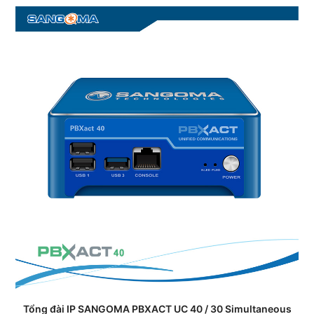
Tổng đài IP SANGOMA PBXACT UC 40 / 30 Simultaneous