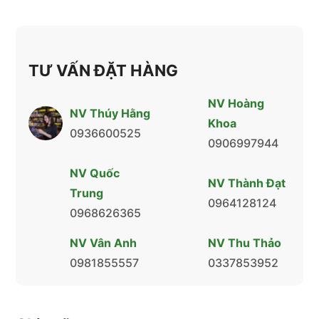
TƯ VẤN ĐẶT HÀNG
NV Hoàng
NV Thúy Hằng
Khoa
0936600525
0906997944
NV Quốc
NV Thành Đạt
Trung
0964128124
0968626365
NV Vân Anh
NV Thu Thảo
0981855557
0337853952