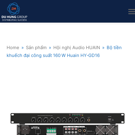
Home
»
Sản phẩm
»
Hội nghị Audio HUAIN
»
Bộ tiền
khuếch đại công suất 160 W Huain HY‑GD16