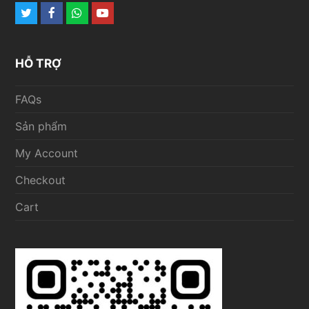
Twitter
Facebook
Whatsapp
Youtube
HỖ TRỢ
FAQs
Sản phẩm
My Account
Checkout
Cart