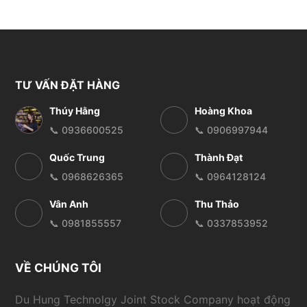
TƯ VẤN ĐẶT HÀNG
Thúy Hằng
Hoàng Khoa
📞 0936600525
📞 0906997944
Quốc Trung
Thành Đạt
📞 0968626365
📞 0964128124
Vân Anh
Thu Thảo
📞 0981855557
📞 0337853952
VỀ CHÚNG TÔI
Du Hung Technolgy Joint Stock Company hoạt động