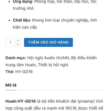
Ứng dụng
: Phòng họp, hội thảo, lớp học, hội
trường nhỏ
Chất liệu
: Khung kim loại chuyên nghiệp, linh
kiện cao cấp
Bộ
THÊM VÀO GIỎ HÀNG
tiền
khuếch
Danh mục:
Hội nghị Audio HUAIN
,
Bộ điều khiển
đại
trung tâm Huain
,
Thiết bị hội nghị
công
Thẻ:
HY‑GD16
suất
160 W
Mô tả
Huain
HY‑GD16
Huain HY‑GD16
là bộ tiền khuếch đại (preamp) tích
số
hợp công suất đầu ra mạnh mẽ 160 W, được thiết kế
lượng