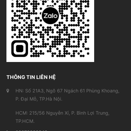
THÔNG TIN LIÊN HỆ
HN: Số 21A3, Ngõ 67 Ngách 61 Phùng Khoang,
P. Đại Mỗ, TP.Hà Nội.
HCM: 215/56 Nguyễn Xí, P. Bình Lợi Trung,
TP.HCM.